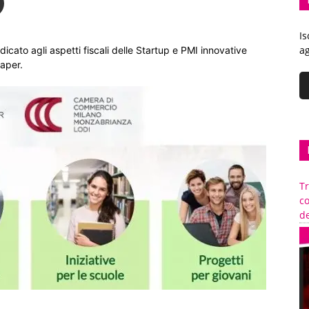
Is
ag
icato agli aspetti fiscali delle Startup e PMI innovative
aper.
Tr
c
de