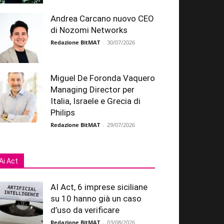
Andrea Carcano nuovo CEO
di Nozomi Networks
Redazione BitMAT
-
30/07/2026
Miguel De Foronda Vaquero
Managing Director per
Italia, Israele e Grecia di
Philips
Redazione BitMAT
-
29/07/2026
Ai Act
AI Act, 6 imprese siciliane
su 10 hanno già un caso
d’uso da verificare
Redazione BitMAT
-
03/08/2026