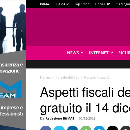
BitMAT
BitMATv
Top Trade
Linea EDP
Itis Maga
NEWS
INTERNET
SICU
Home
Portale BitMat
Portale Focus On
Aspetti fiscali d
gratuito il 14 d
Da
Redazione BitMAT
-
06/12/2022