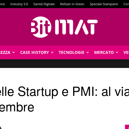
zine
Industry 5.0
Sanità Digitale
ReStart in Green
Speciale Stampanti
Con
REZZA
CASE HISTORY
TECNOLOGIE
MERCATO
VE
BitMat
elle Startup e PMI: al via
icembre