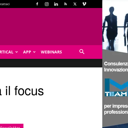
tattaci
RTICAL
APP
WEBINARS
 il focus