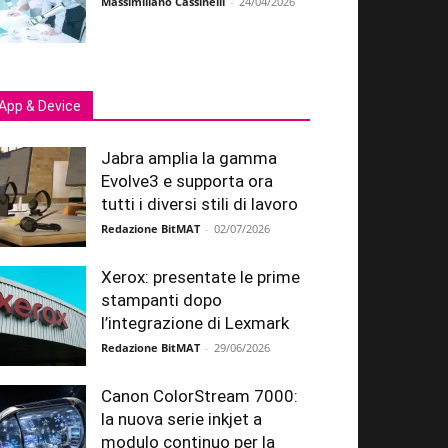
Massimiliano Cassinelli
-
24/04/2026
App & Device
Jabra amplia la gamma
Evolve3 e supporta ora
tutti i diversi stili di lavoro
Redazione BitMAT
-
02/07/2026
Xerox: presentate le prime
stampanti dopo
l’integrazione di Lexmark
Redazione BitMAT
-
29/06/2026
Canon ColorStream 7000:
la nuova serie inkjet a
modulo continuo per la