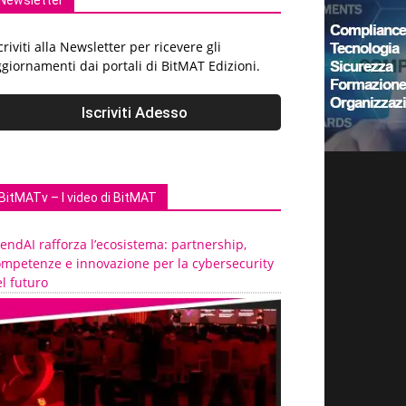
Newsletter
criviti alla Newsletter per ricevere gli
giornamenti dai portali di BitMAT Edizioni.
BitMATv – I video di BitMAT
endAI rafforza l’ecosistema: partnership,
ompetenze e innovazione per la cybersecurity
l futuro