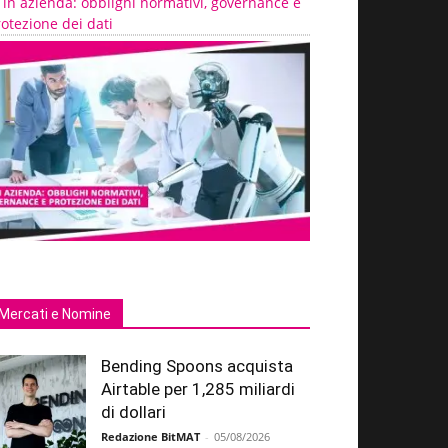
 in azienda: obblighi normativi, governance e
otezione dei dati
Mercati e Nomine
Bending Spoons acquista
Airtable per 1,285 miliardi
di dollari
Redazione BitMAT
-
05/08/2026