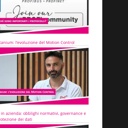
tanium: l’evoluzione del Motion Control
 in azienda: obblighi normativi, governance e
otezione dei dati