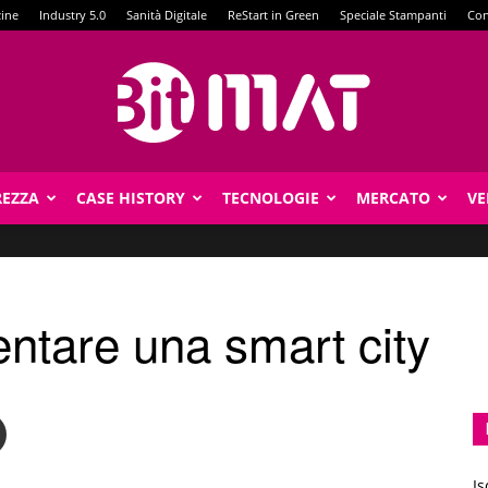
zine
Industry 5.0
Sanità Digitale
ReStart in Green
Speciale Stampanti
Con
REZZA
CASE HISTORY
TECNOLOGIE
MERCATO
VE
BitMat
entare una smart city
Is