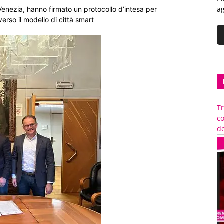
ag
enezia, hanno firmato un protocollo d’intesa per
erso il modello di città smart
Tr
c
de