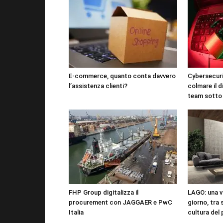
E-commerce, quanto conta davvero
Cybersecuri
l’assistenza clienti?
colmare il d
team sotto
FHP Group digitalizza il
LAGO: una vi
procurement con JAGGAER e PwC
giorno, tra 
Italia
cultura del