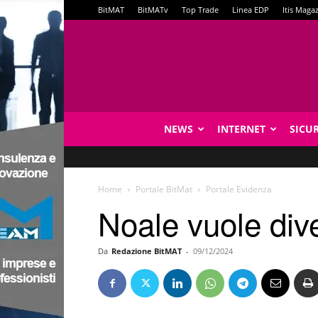
BitMAT
BitMATv
Top Trade
Linea EDP
Itis Maga
NEWS
INTERNET
SICU
Home
Portale BitMat
Portale Evidenza
Noale vuole div
Da
Redazione BitMAT
-
09/12/2024