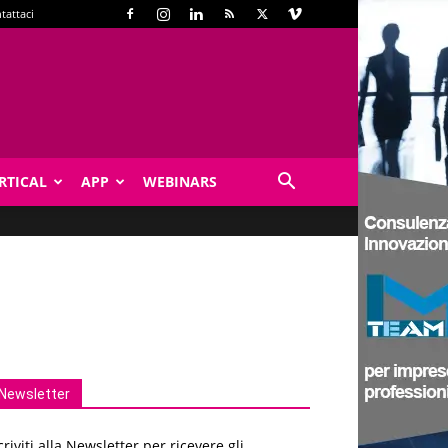
tattaci
RTICAL
APP
WEBINARS
Newsletter
criviti alla Newsletter per ricevere gli