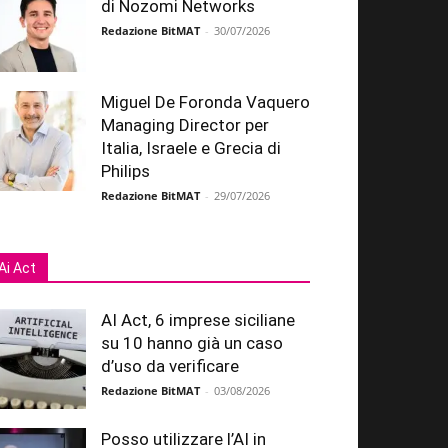
di Nozomi Networks
Redazione BitMAT
-
30/07/2026
Miguel De Foronda Vaquero
Managing Director per
Italia, Israele e Grecia di
Philips
Redazione BitMAT
-
29/07/2026
Ai Act
AI Act, 6 imprese siciliane
su 10 hanno già un caso
d’uso da verificare
Redazione BitMAT
-
03/08/2026
Posso utilizzare l’AI in