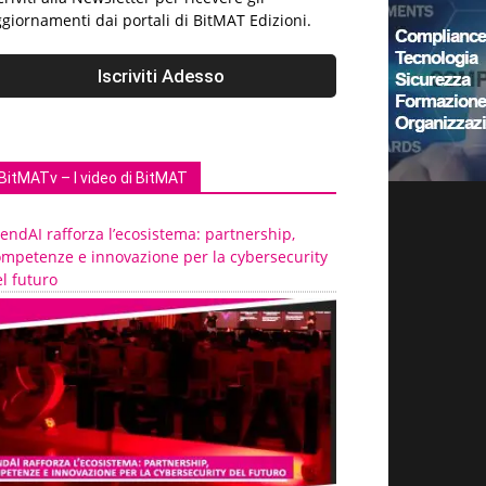
giornamenti dai portali di BitMAT Edizioni.
BitMATv – I video di BitMAT
endAI rafforza l’ecosistema: partnership,
ompetenze e innovazione per la cybersecurity
l futuro