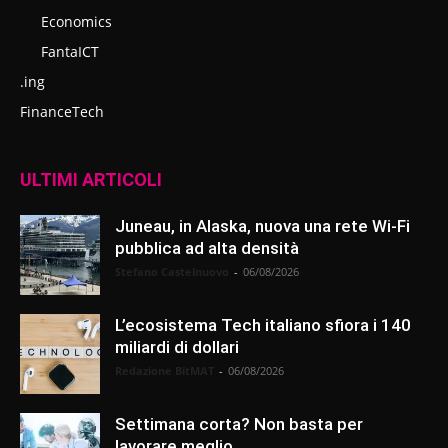
Economics
FantaICT
.ing
FinanceTech
ULTIMI ARTICOLI
Juneau, in Alaska, nuova una rete Wi-Fi
pubblica ad alta densità
Stefano Castelnuovo
-
06/08/2026
L’ecosistema Tech italiano sfiora i 140
miliardi di dollari
Redazione BitMAT
-
06/08/2026
Settimana corta? Non basta per
lavorare meglio