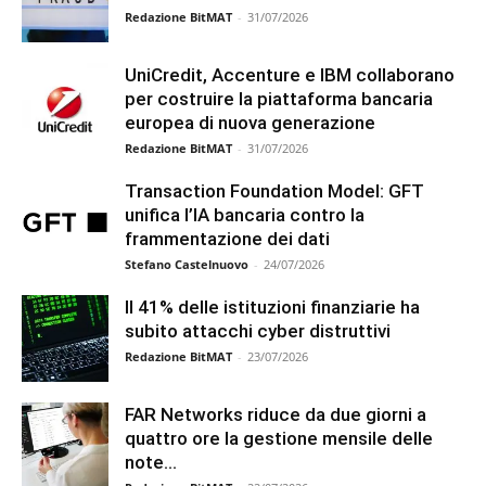
Redazione BitMAT
-
31/07/2026
UniCredit, Accenture e IBM collaborano
per costruire la piattaforma bancaria
europea di nuova generazione
Redazione BitMAT
-
31/07/2026
Transaction Foundation Model: GFT
unifica l’IA bancaria contro la
frammentazione dei dati
Stefano Castelnuovo
-
24/07/2026
Il 41% delle istituzioni finanziarie ha
subito attacchi cyber distruttivi
Redazione BitMAT
-
23/07/2026
FAR Networks riduce da due giorni a
quattro ore la gestione mensile delle
note...