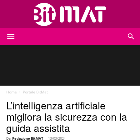
BitMat
Home
Portale BitMat
L’intelligenza artificiale
migliora la sicurezza con la
guida assistita
Da
Redazione BitMAT
-
13/03/2024