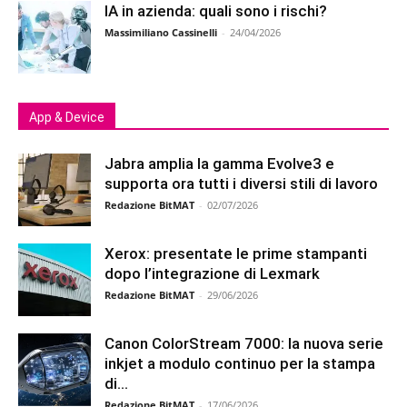
IA in azienda: quali sono i rischi?
Massimiliano Cassinelli
-
24/04/2026
App & Device
Jabra amplia la gamma Evolve3 e
supporta ora tutti i diversi stili di lavoro
Redazione BitMAT
-
02/07/2026
Xerox: presentate le prime stampanti
dopo l’integrazione di Lexmark
Redazione BitMAT
-
29/06/2026
Canon ColorStream 7000: la nuova serie
inkjet a modulo continuo per la stampa
di...
Redazione BitMAT
-
17/06/2026