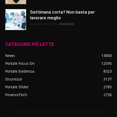
Settimana corta? Non basta per
lavorare meglio
Redazione BitMAT
-
06/08/2026
CATEGORIE PIÙ LETTE
News
13800
Portale Focus On
12595
Portale Evidenza
8323
Sicurezza
3137
Portale Slider
2785
FinanceTech
2736