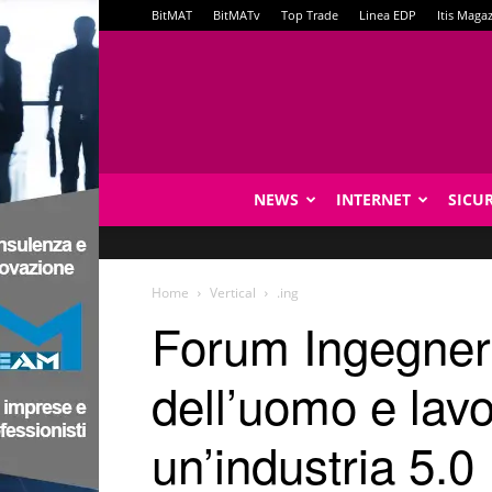
BitMAT
BitMATv
Top Trade
Linea EDP
Itis Maga
NEWS
INTERNET
SICU
Home
Vertical
.ing
Forum Ingegneria
dell’uomo e lav
un’industria 5.0