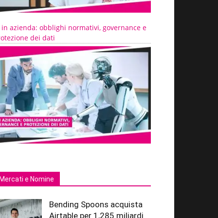
 in azienda: obblighi normativi, governance e
otezione dei dati
Mercati e Nomine
Bending Spoons acquista
Airtable per 1,285 miliardi