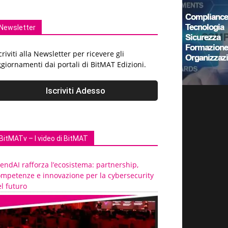
Newsletter
criviti alla Newsletter per ricevere gli
giornamenti dai portali di BitMAT Edizioni.
BitMATv – I video di BitMAT
endAI rafforza l’ecosistema: partnership,
ompetenze e innovazione per la cybersecurity
l futuro