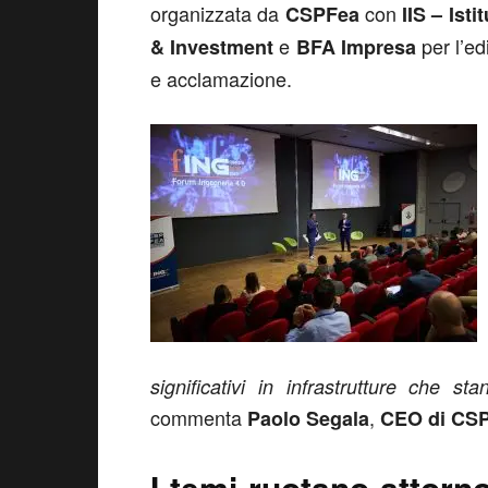
organizzata da
con
CSPFea
IIS – Isti
e
per l’e
& Investmen
t
BFA
Impresa
e acclamazione.
significativi in infrastrutture che 
commenta
,
Paolo Segala
CEO di CSP
I temi ruotano attorno