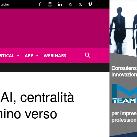
tattaci
RTICAL
APP
WEBINARS
AI, centralità
mino verso