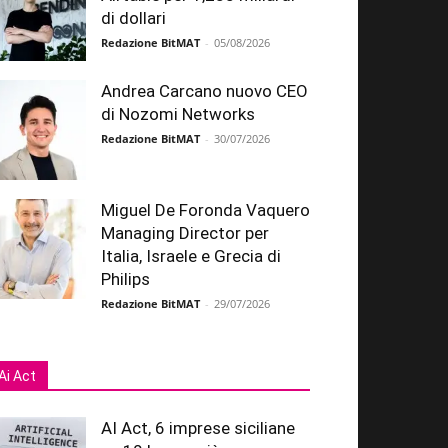
di dollari
Redazione BitMAT
-
05/08/2026
Andrea Carcano nuovo CEO
di Nozomi Networks
Redazione BitMAT
-
30/07/2026
Miguel De Foronda Vaquero
Managing Director per
Italia, Israele e Grecia di
Philips
Redazione BitMAT
-
29/07/2026
Ai Act
AI Act, 6 imprese siciliane