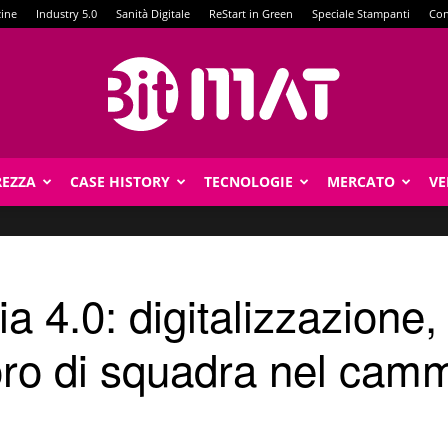
zine
Industry 5.0
Sanità Digitale
ReStart in Green
Speciale Stampanti
Con
REZZA
CASE HISTORY
TECNOLOGIE
MERCATO
VE
BitMat
 4.0: digitalizzazione, 
oro di squadra nel cam