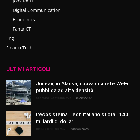
Jobs for IT
Digital Communication
Economics
FantaICT
.ing
FinanceTech
ULTIMI ARTICOLI
Juneau, in Alaska, nuova una rete Wi-Fi
pubblica ad alta densità
Stefano Castelnuovo
-
06/08/2026
L’ecosistema Tech italiano sfiora i 140
miliardi di dollari
Redazione BitMAT
-
06/08/2026