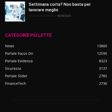
Settimana corta? Non basta per
lavorare meglio
Redazione BitMAT
-
06/08/2026
CATEGORIE PIÙ LETTE
News
13800
Portale Focus On
12595
Portale Evidenza
8323
Sicurezza
3137
Portale Slider
2785
FinanceTech
2736