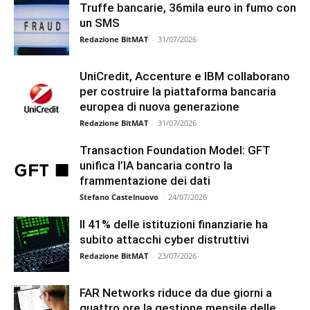
Truffe bancarie, 36mila euro in fumo con
un SMS
Redazione BitMAT
-
31/07/2026
UniCredit, Accenture e IBM collaborano
per costruire la piattaforma bancaria
europea di nuova generazione
Redazione BitMAT
-
31/07/2026
Transaction Foundation Model: GFT
unifica l’IA bancaria contro la
frammentazione dei dati
Stefano Castelnuovo
-
24/07/2026
Il 41% delle istituzioni finanziarie ha
subito attacchi cyber distruttivi
Redazione BitMAT
-
23/07/2026
FAR Networks riduce da due giorni a
quattro ore la gestione mensile delle