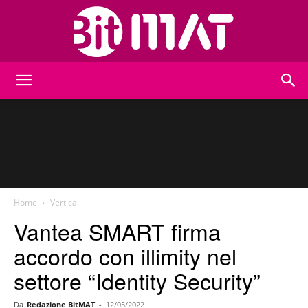
BitMat
Home
Vertical
Vantea SMART firma
accordo con illimity nel
settore “Identity Security”
Da
Redazione BitMAT
-
12/05/2022