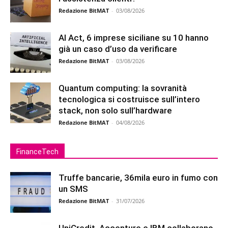
Redazione BitMAT
-
03/08/2026
AI Act, 6 imprese siciliane su 10 hanno
già un caso d’uso da verificare
Redazione BitMAT
-
03/08/2026
Quantum computing: la sovranità
tecnologica si costruisce sull’intero
stack, non solo sull’hardware
Redazione BitMAT
-
04/08/2026
FinanceTech
Truffe bancarie, 36mila euro in fumo con
un SMS
Redazione BitMAT
-
31/07/2026
UniCredit, Accenture e IBM collaborano