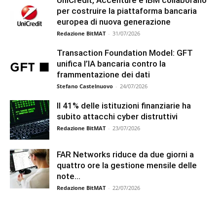
per costruire la piattaforma bancaria
europea di nuova generazione
Redazione BitMAT
-
31/07/2026
Transaction Foundation Model: GFT
unifica l’IA bancaria contro la
frammentazione dei dati
Stefano Castelnuovo
-
24/07/2026
Il 41% delle istituzioni finanziarie ha
subito attacchi cyber distruttivi
Redazione BitMAT
-
23/07/2026
FAR Networks riduce da due giorni a
quattro ore la gestione mensile delle
note...
Redazione BitMAT
-
22/07/2026