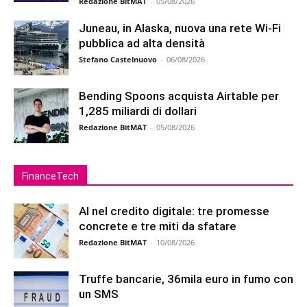
Redazione BitMAT
-
05/08/2026
Juneau, in Alaska, nuova una rete Wi-Fi
pubblica ad alta densità
Stefano Castelnuovo
-
06/08/2026
Bending Spoons acquista Airtable per
1,285 miliardi di dollari
Redazione BitMAT
-
05/08/2026
FinanceTech
AI nel credito digitale: tre promesse
concrete e tre miti da sfatare
Redazione BitMAT
-
10/08/2026
Truffe bancarie, 36mila euro in fumo con
un SMS