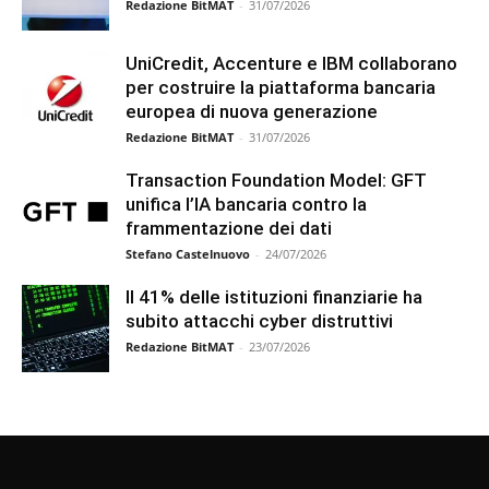
Redazione BitMAT
-
31/07/2026
UniCredit, Accenture e IBM collaborano
per costruire la piattaforma bancaria
europea di nuova generazione
Redazione BitMAT
-
31/07/2026
Transaction Foundation Model: GFT
unifica l’IA bancaria contro la
frammentazione dei dati
Stefano Castelnuovo
-
24/07/2026
Il 41% delle istituzioni finanziarie ha
subito attacchi cyber distruttivi
Redazione BitMAT
-
23/07/2026