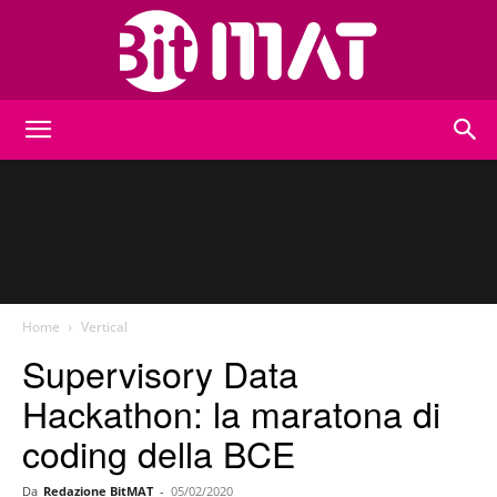
BitMat
Home
Vertical
Supervisory Data
Hackathon: la maratona di
coding della BCE
Da
Redazione BitMAT
-
05/02/2020