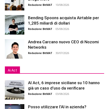
Redazione BitMAT
-
10/08/2026
Bending Spoons acquista Airtable per
1,285 miliardi di dollari
Redazione BitMAT
-
05/08/2026
Andrea Carcano nuovo CEO di Nozomi
Networks
Redazione BitMAT
-
30/07/2026
Ai Act
AI Act, 6 imprese siciliane su 10 hanno
già un caso d’uso da verificare
Redazione BitMAT
-
03/08/2026
Posso utilizzare l’AI in azienda?