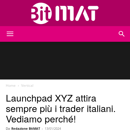
BitMat
Home
Vertical
Launchpad XYZ attira
sempre più i trader italiani.
Vediamo perché!
Da
Redazione BitMAT
-
13/01/2024