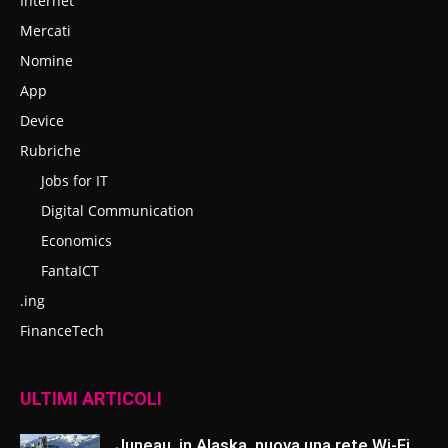
Internet
Mercati
Nomine
App
Device
Rubriche
Jobs for IT
Digital Communication
Economics
FantaICT
.ing
FinanceTech
ULTIMI ARTICOLI
Juneau, in Alaska, nuova una rete Wi-Fi