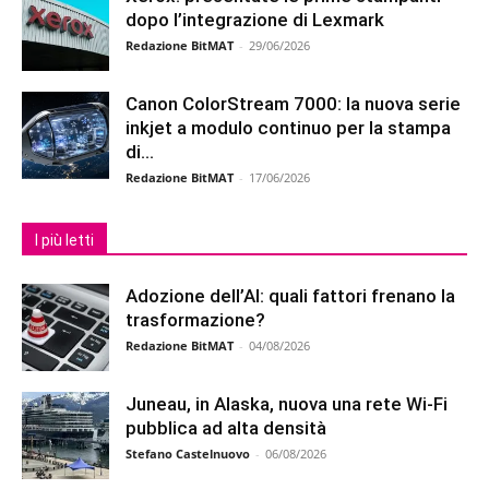
dopo l’integrazione di Lexmark
Redazione BitMAT
-
29/06/2026
Canon ColorStream 7000: la nuova serie
inkjet a modulo continuo per la stampa
di...
Redazione BitMAT
-
17/06/2026
I più letti
Adozione dell’AI: quali fattori frenano la
trasformazione?
Redazione BitMAT
-
04/08/2026
Juneau, in Alaska, nuova una rete Wi-Fi
pubblica ad alta densità
Stefano Castelnuovo
-
06/08/2026