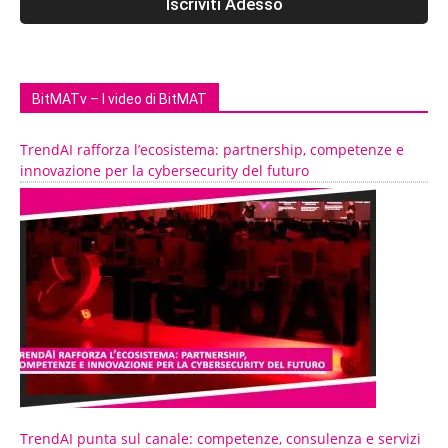
BitMATv – I video di BitMAT
TrendAI rafforza l’ecosistema: partnership, competenze e
innovazione per la cybersecurity del futuro
TrendAI punta sul canale: competenze, consulenza e servizi