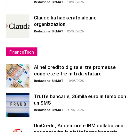
Redazione BitMAT
-
10/08/2026
Claude ha hackerato alcune
organizzazioni
Redazione BitMAT
-
05/08/2026
FinanceTech
AI nel credito digitale: tre promesse
concrete e tre miti da sfatare
Redazione BitMAT
-
10/08/2026
Truffe bancarie, 36mila euro in fumo con
un SMS
Redazione BitMAT
-
31/07/2026
UniCredit, Accenture e IBM collaborano
per costruire la piattaforma bancaria