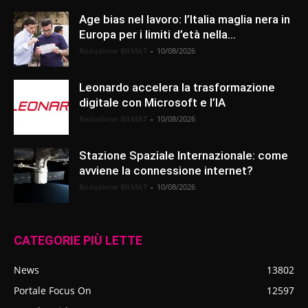
Age bias nel lavoro: l’Italia maglia nera in
Europa per i limiti d’età nella...
Redazione BitMAT
-
10/08/2026
Leonardo accelera la trasformazione
digitale con Microsoft e l’IA
Redazione BitMAT
-
10/08/2026
Stazione Spaziale Internazionale: come
avviene la connessione internet?
Redazione BitMAT
-
10/08/2026
CATEGORIE PIÙ LETTE
News
13802
Portale Focus On
12597