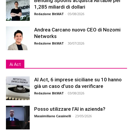
Bending Spoons acquista Airtable per
1,285 miliardi di dollari
Redazione BitMAT
-
05/08/2026
Andrea Carcano nuovo CEO di Nozomi
Networks
Redazione BitMAT
-
30/07/2026
Ai Act
AI Act, 6 imprese siciliane su 10 hanno
già un caso d’uso da verificare
Redazione BitMAT
-
03/08/2026
Posso utilizzare l’AI in azienda?
Massimiliano Cassinelli
-
23/05/2026