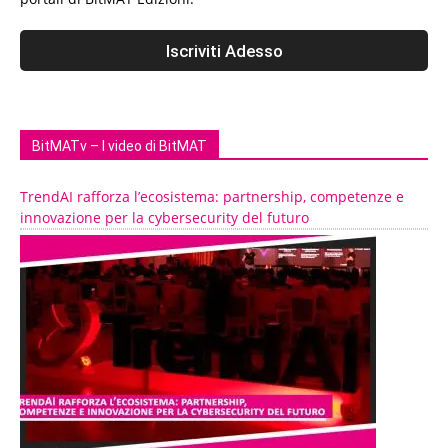
BitMATv – I video di BitMAT
TrendAI rafforza l’ecosistema: partnership, competenze e
innovazione per la cybersecurity del futuro