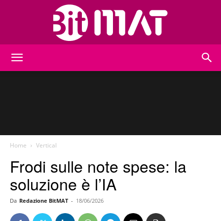
BitMat
Home
Vertical
Frodi sulle note spese: la
soluzione è l’IA
Da
Redazione BitMAT
-
18/06/2026