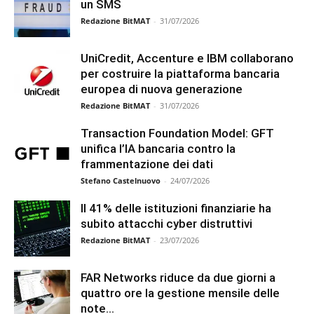
un SMS
Redazione BitMAT
-
31/07/2026
UniCredit, Accenture e IBM collaborano
per costruire la piattaforma bancaria
europea di nuova generazione
Redazione BitMAT
-
31/07/2026
Transaction Foundation Model: GFT
unifica l’IA bancaria contro la
frammentazione dei dati
Stefano Castelnuovo
-
24/07/2026
Il 41% delle istituzioni finanziarie ha
subito attacchi cyber distruttivi
Redazione BitMAT
-
23/07/2026
FAR Networks riduce da due giorni a
quattro ore la gestione mensile delle
note...