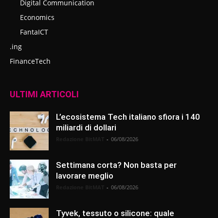
Digital Communication
Economics
FantaICT
.ing
FinanceTech
ULTIMI ARTICOLI
L’ecosistema Tech italiano sfiora i 140
miliardi di dollari
Redazione BitMAT
-
06/08/2026
Settimana corta? Non basta per
lavorare meglio
Redazione BitMAT
-
06/08/2026
Tyvek, tessuto o silicone: quale