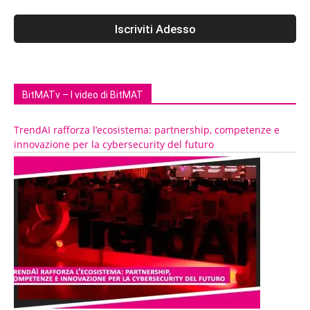
BitMATv – I video di BitMAT
TrendAI rafforza l’ecosistema: partnership, competenze e
innovazione per la cybersecurity del futuro