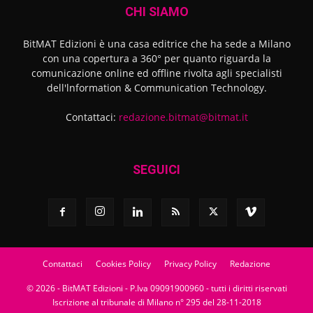
CHI SIAMO
BitMAT Edizioni è una casa editrice che ha sede a Milano
con una copertura a 360° per quanto riguarda la
comunicazione online ed offline rivolta agli specialisti
dell'lnformation & Communication Technology.
Contattaci:
redazione.bitmat@bitmat.it
SEGUICI
Contattaci
Cookies Policy
Privacy Policy
Redazione
© 2026 - BitMAT Edizioni - P.Iva 09091900960 - tutti i diritti riservati
Iscrizione al tribunale di Milano n° 295 del 28-11-2018