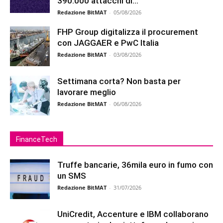
390.000 attacchi di...
Redazione BitMAT
-
05/08/2026
FHP Group digitalizza il procurement
con JAGGAER e PwC Italia
Redazione BitMAT
-
03/08/2026
Settimana corta? Non basta per
lavorare meglio
Redazione BitMAT
-
06/08/2026
FinanceTech
Truffe bancarie, 36mila euro in fumo con
un SMS
Redazione BitMAT
-
31/07/2026
UniCredit, Accenture e IBM collaborano