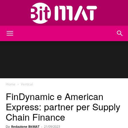
BitMat
Home
Vertical
FinDynamic e American
Express: partner per Supply
Chain Finance
Da
Redazione BitMAT
-
21/09/2023