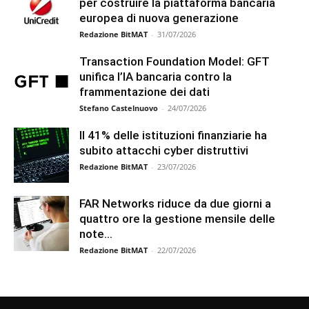
per costruire la piattaforma bancaria
europea di nuova generazione
Redazione BitMAT
-
31/07/2026
Transaction Foundation Model: GFT
unifica l’IA bancaria contro la
frammentazione dei dati
Stefano Castelnuovo
-
24/07/2026
Il 41% delle istituzioni finanziarie ha
subito attacchi cyber distruttivi
Redazione BitMAT
-
23/07/2026
FAR Networks riduce da due giorni a
quattro ore la gestione mensile delle
note...
Redazione BitMAT
-
22/07/2026