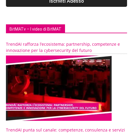
BitMATv – I video di BitMAT
TrendAI rafforza l’ecosistema: partnership, competenze e
innovazione per la cybersecurity del futuro
TrendAI punta sul canale: competenze, consulenza e servizi