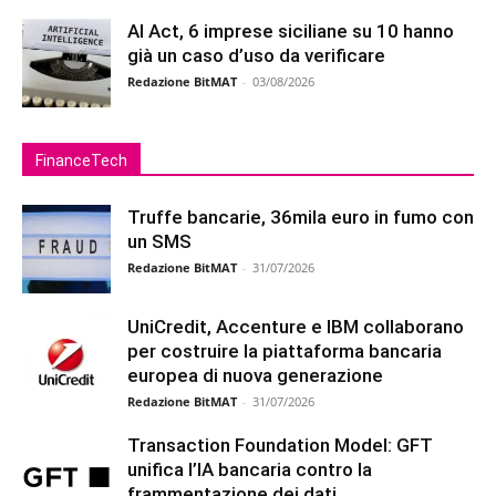
AI Act, 6 imprese siciliane su 10 hanno
già un caso d’uso da verificare
Redazione BitMAT
-
03/08/2026
FinanceTech
Truffe bancarie, 36mila euro in fumo con
un SMS
Redazione BitMAT
-
31/07/2026
UniCredit, Accenture e IBM collaborano
per costruire la piattaforma bancaria
europea di nuova generazione
Redazione BitMAT
-
31/07/2026
Transaction Foundation Model: GFT
unifica l’IA bancaria contro la
frammentazione dei dati