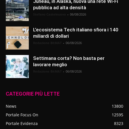
Juneau, in Alaska, nuova una rete Wi-Fi
pubblica ad alta densità
Stefano Castelnuovo
-
06/08/2026
L’ecosistema Tech italiano sfiora i 140
miliardi di dollari
Redazione BitMAT
-
06/08/2026
Settimana corta? Non basta per
lavorare meglio
Redazione BitMAT
-
06/08/2026
CATEGORIE PIÙ LETTE
News
13800
Portale Focus On
12595
Portale Evidenza
8323