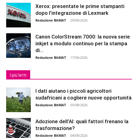
Xerox: presentate le prime stampanti
dopo l’integrazione di Lexmark
Redazione BitMAT
-
29/06/2026
Canon ColorStream 7000: la nuova serie
inkjet a modulo continuo per la stampa
di...
Redazione BitMAT
-
17/06/2026
I più letti
I dati aiutano i piccoli agricoltori
sudafricani a cogliere nuove opportunità
Redazione BitMAT
-
05/08/2026
Adozione dell’AI: quali fattori frenano la
trasformazione?
Redazione BitMAT
-
04/08/2026