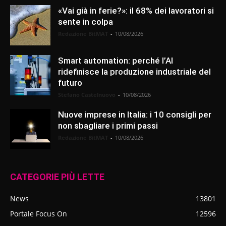
«Vai già in ferie?»: il 68% dei lavoratori si
sente in colpa
Redazione BitMAT
-
10/08/2026
Smart automation: perché l’AI
ridefinisce la produzione industriale del
futuro
Stefano Castelnuovo
-
10/08/2026
Nuove imprese in Italia: i 10 consigli per
non sbagliare i primi passi
Redazione BitMAT
-
10/08/2026
CATEGORIE PIÙ LETTE
News
13801
Portale Focus On
12596