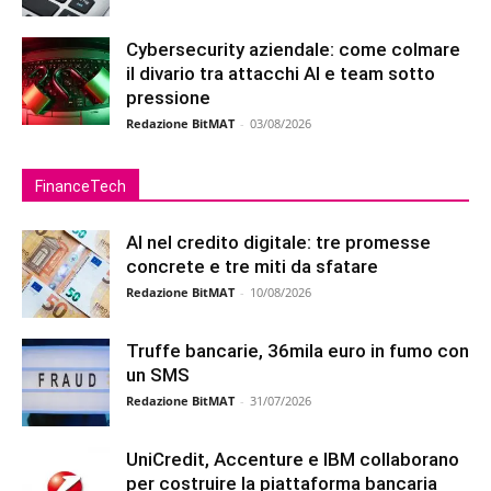
Cybersecurity aziendale: come colmare
il divario tra attacchi AI e team sotto
pressione
Redazione BitMAT
-
03/08/2026
FinanceTech
AI nel credito digitale: tre promesse
concrete e tre miti da sfatare
Redazione BitMAT
-
10/08/2026
Truffe bancarie, 36mila euro in fumo con
un SMS
Redazione BitMAT
-
31/07/2026
UniCredit, Accenture e IBM collaborano
per costruire la piattaforma bancaria