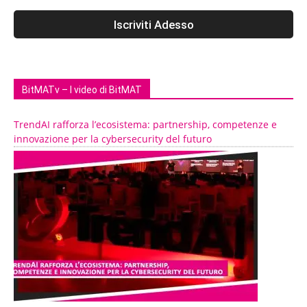
BitMATv – I video di BitMAT
TrendAI rafforza l’ecosistema: partnership, competenze e
innovazione per la cybersecurity del futuro