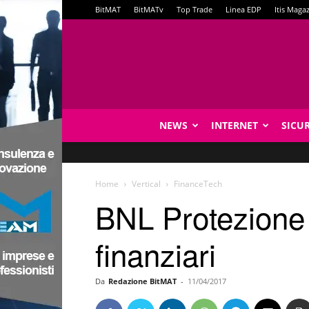
BitMAT
BitMATv
Top Trade
Linea EDP
Itis Maga
NEWS
INTERNET
SICU
Home
Vertical
FinanceTech
BNL Protezione I
finanziari
Da
Redazione BitMAT
-
11/04/2017