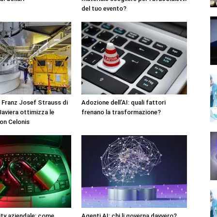
del tuo evento?
 Franz Josef Strauss di
Adozione dell’AI: quali fattori
aviera ottimizza le
frenano la trasformazione?
on Celonis
ty aziendale: come
Agenti AI: chi li governa davvero?