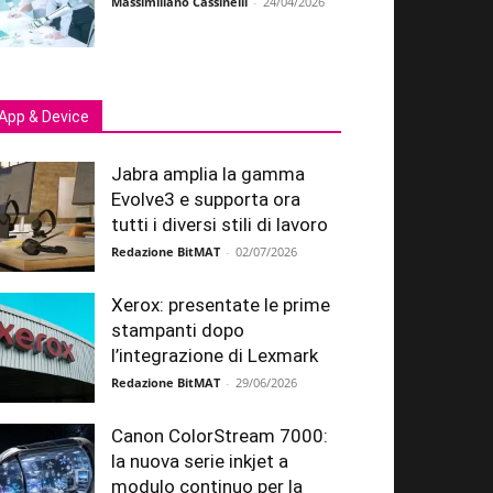
Massimiliano Cassinelli
-
24/04/2026
App & Device
Jabra amplia la gamma
Evolve3 e supporta ora
tutti i diversi stili di lavoro
Redazione BitMAT
-
02/07/2026
Xerox: presentate le prime
stampanti dopo
l’integrazione di Lexmark
Redazione BitMAT
-
29/06/2026
Canon ColorStream 7000:
la nuova serie inkjet a
modulo continuo per la