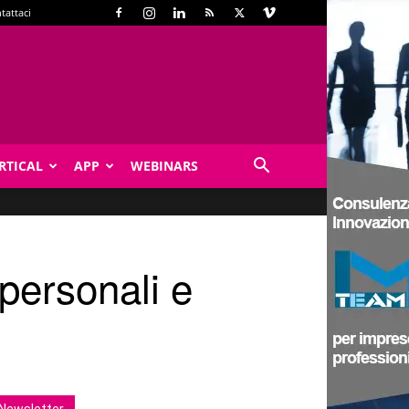
tattaci
RTICAL
APP
WEBINARS
 personali e