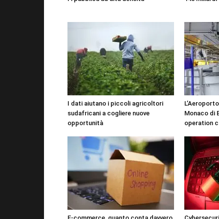
I dati aiutano i piccoli agricoltori
L’Aeroporto
sudafricani a cogliere nuove
Monaco di B
opportunità
operation c
E-commerce, quanto conta davvero
Cybersecuri