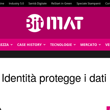
zine
Industry 5.0
Sanità Digitale
ReStart in Green
Speciale Stampanti
Con
REZZA
CASE HISTORY
TECNOLOGIE
MERCATO
VE
BitMat
dentità protegge i dati