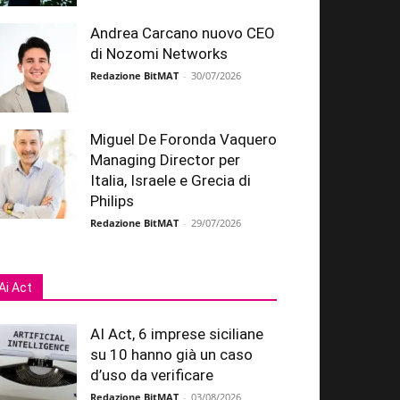
Andrea Carcano nuovo CEO
di Nozomi Networks
Redazione BitMAT
-
30/07/2026
Miguel De Foronda Vaquero
Managing Director per
Italia, Israele e Grecia di
Philips
Redazione BitMAT
-
29/07/2026
Ai Act
AI Act, 6 imprese siciliane
su 10 hanno già un caso
d’uso da verificare
Redazione BitMAT
-
03/08/2026