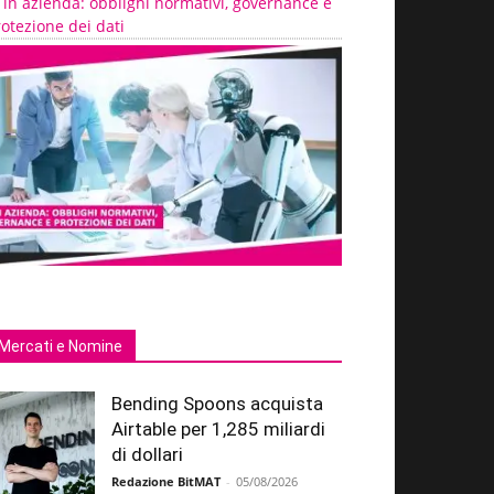
 in azienda: obblighi normativi, governance e
otezione dei dati
Mercati e Nomine
Bending Spoons acquista
Airtable per 1,285 miliardi
di dollari
Redazione BitMAT
-
05/08/2026