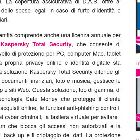
i. La copertura assicurativa di D.A.S. offre ai
 delle spese legali in caso di furto d’identità o
iari.
Identità comprende anche una licenza annuale per
a
, che consente di
Kaspersky Total Security
ivello di protezione per PC, computer Mac, tablet
propria privacy online e identità digitale sta
Ti
 soluzione Kaspersky Total Security difende gli
le, documenti finanziari, foto e musica, gestisce le
 e siti Web. Questa soluzione, top di gamma, di
tecnologia Safe Money che protegge il cliente
quisti online, le funzioni anti-phishing contro il
i cyber criminali, la tastiera virtuale per evitare i
m che blocca gli accessi non autorizzati e la
il back up e il criptaggio dei dati. La protezione