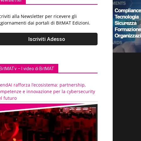
Newsletter
criviti alla Newsletter per ricevere gli
giornamenti dai portali di BitMAT Edizioni.
BitMATv – I video di BitMAT
endAI rafforza l’ecosistema: partnership,
ompetenze e innovazione per la cybersecurity
l futuro