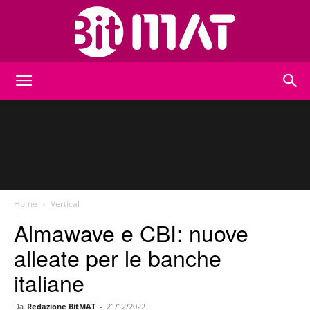
BitMat
Home
Vertical
Almawave e CBI: nuove
alleate per le banche
italiane
Da
Redazione BitMAT
-
21/12/2022