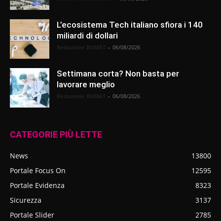
L’ecosistema Tech italiano sfiora i 140
miliardi di dollari
Redazione BitMAT
-
06/08/2026
Settimana corta? Non basta per
lavorare meglio
Redazione BitMAT
-
06/08/2026
CATEGORIE PIÙ LETTE
News
13800
Portale Focus On
12595
Portale Evidenza
8323
Sicurezza
3137
Portale Slider
2785