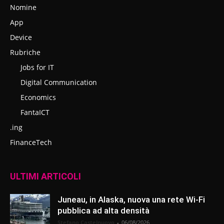
Nomine
App
Device
Rubriche
Jobs for IT
Digital Communication
Economics
FantaICT
.ing
FinanceTech
ULTIMI ARTICOLI
Juneau, in Alaska, nuova una rete Wi-Fi
pubblica ad alta densità
Stefano Castelnuovo
-
06/08/2026