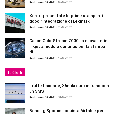
Redazione BitMAT
-
02/07/2026
Xerox: presentate le prime stampanti
dopo l’integrazione di Lexmark
Redazione BitMAT
-
29/06/2026
Canon ColorStream 7000: la nuova serie
inkjet a modulo continuo per la stampa
di...
Redazione BitMAT
-
17/06/2026
I più letti
Truffe bancarie, 36mila euro in fumo con
un SMS
Redazione BitMAT
-
31/07/2026
Bending Spoons acquista Airtable per