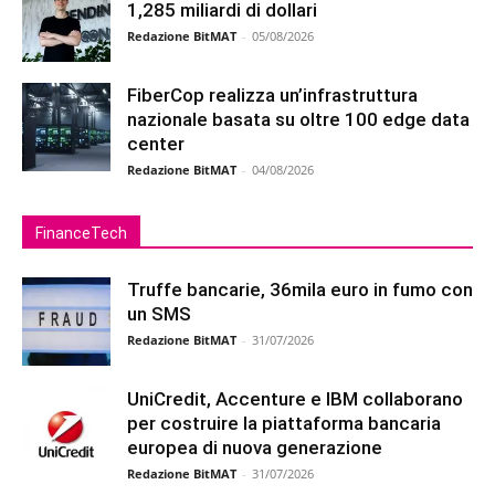
1,285 miliardi di dollari
Redazione BitMAT
-
05/08/2026
FiberCop realizza un’infrastruttura
nazionale basata su oltre 100 edge data
center
Redazione BitMAT
-
04/08/2026
FinanceTech
Truffe bancarie, 36mila euro in fumo con
un SMS
Redazione BitMAT
-
31/07/2026
UniCredit, Accenture e IBM collaborano
per costruire la piattaforma bancaria
europea di nuova generazione
Redazione BitMAT
-
31/07/2026