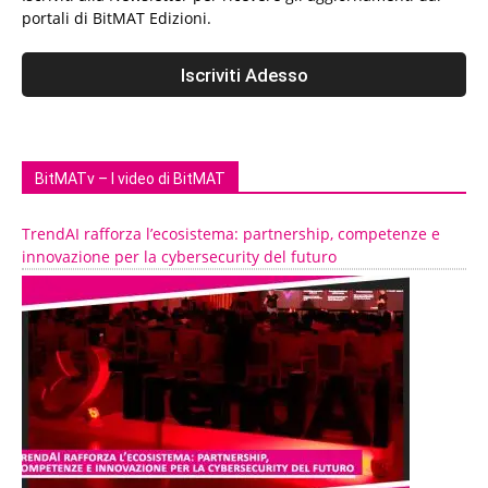
portali di BitMAT Edizioni.
BitMATv – I video di BitMAT
TrendAI rafforza l’ecosistema: partnership, competenze e
innovazione per la cybersecurity del futuro