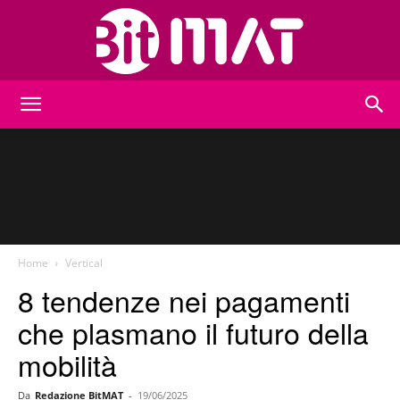
BitMat
Home
Vertical
8 tendenze nei pagamenti
che plasmano il futuro della
mobilità
Da
Redazione BitMAT
-
19/06/2025