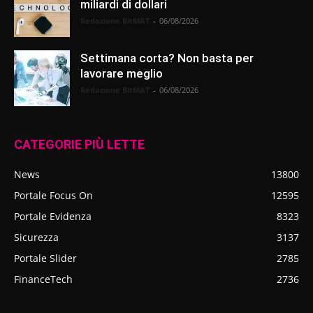
miliardi di dollari
Redazione BitMAT
-
06/08/2026
Settimana corta? Non basta per
lavorare meglio
Redazione BitMAT
-
06/08/2026
CATEGORIE PIÙ LETTE
News
13800
Portale Focus On
12595
Portale Evidenza
8323
Sicurezza
3137
Portale Slider
2785
FinanceTech
2736