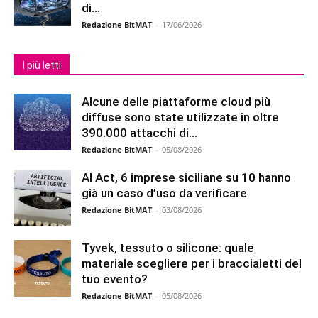
di...
Redazione BitMAT
-
17/06/2026
I più letti
Alcune delle piattaforme cloud più
diffuse sono state utilizzate in oltre
390.000 attacchi di...
Redazione BitMAT
-
05/08/2026
AI Act, 6 imprese siciliane su 10 hanno
già un caso d’uso da verificare
Redazione BitMAT
-
03/08/2026
Tyvek, tessuto o silicone: quale
materiale scegliere per i braccialetti del
tuo evento?
Redazione BitMAT
-
05/08/2026