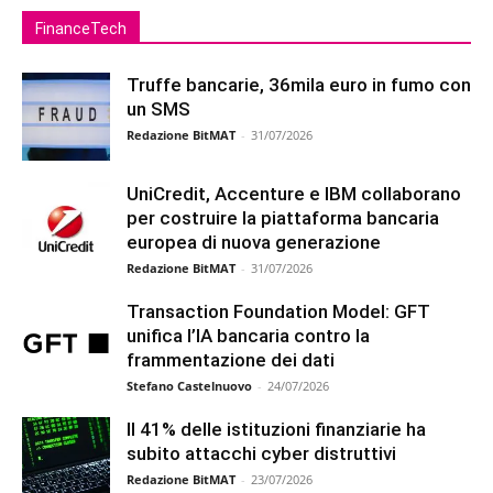
FinanceTech
Truffe bancarie, 36mila euro in fumo con
un SMS
Redazione BitMAT
-
31/07/2026
UniCredit, Accenture e IBM collaborano
per costruire la piattaforma bancaria
europea di nuova generazione
Redazione BitMAT
-
31/07/2026
Transaction Foundation Model: GFT
unifica l’IA bancaria contro la
frammentazione dei dati
Stefano Castelnuovo
-
24/07/2026
Il 41% delle istituzioni finanziarie ha
subito attacchi cyber distruttivi
Redazione BitMAT
-
23/07/2026