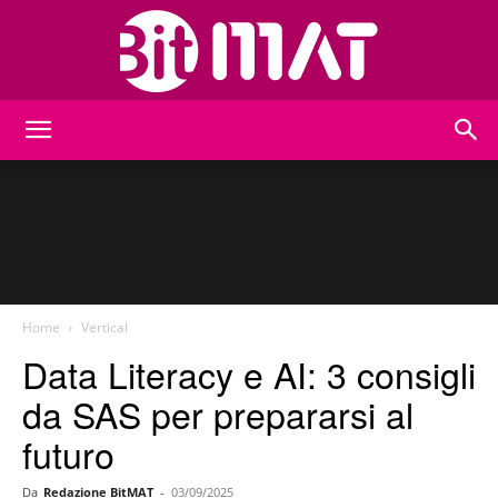
BitMat
Home
Vertical
Data Literacy e AI: 3 consigli
da SAS per prepararsi al
futuro
Da
Redazione BitMAT
-
03/09/2025