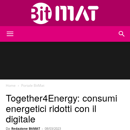
BitMat
Home
Portale BitMat
Together4Energy: consumi
energetici ridotti con il
digitale
Da
Redazione BitMAT
-
08/03/2023