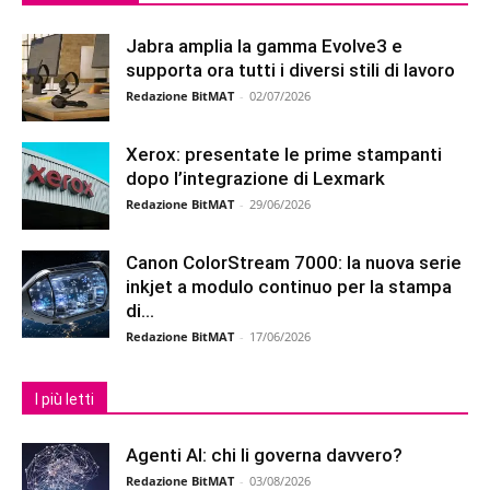
Jabra amplia la gamma Evolve3 e
supporta ora tutti i diversi stili di lavoro
Redazione BitMAT
-
02/07/2026
Xerox: presentate le prime stampanti
dopo l’integrazione di Lexmark
Redazione BitMAT
-
29/06/2026
Canon ColorStream 7000: la nuova serie
inkjet a modulo continuo per la stampa
di...
Redazione BitMAT
-
17/06/2026
I più letti
Agenti AI: chi li governa davvero?
Redazione BitMAT
-
03/08/2026