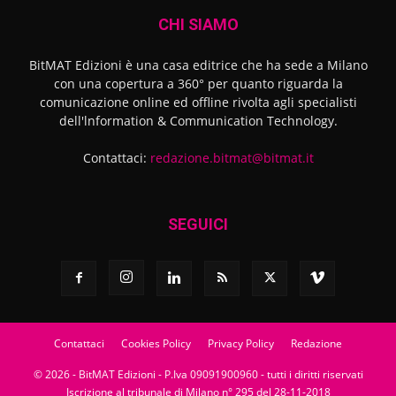
CHI SIAMO
BitMAT Edizioni è una casa editrice che ha sede a Milano
con una copertura a 360° per quanto riguarda la
comunicazione online ed offline rivolta agli specialisti
dell'lnformation & Communication Technology.
Contattaci:
redazione.bitmat@bitmat.it
SEGUICI
Contattaci
Cookies Policy
Privacy Policy
Redazione
© 2026 - BitMAT Edizioni - P.Iva 09091900960 - tutti i diritti riservati
Iscrizione al tribunale di Milano n° 295 del 28-11-2018