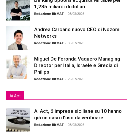
1,285 miliardi di dollari
Redazione BitMAT
-
05/08/2026
Andrea Carcano nuovo CEO di Nozomi
Networks
Redazione BitMAT
-
30/07/2026
Miguel De Foronda Vaquero Managing
Director per Italia, Israele e Grecia di
Philips
Redazione BitMAT
-
29/07/2026
Ai Act
AI Act, 6 imprese siciliane su 10 hanno
già un caso d’uso da verificare
Redazione BitMAT
-
03/08/2026