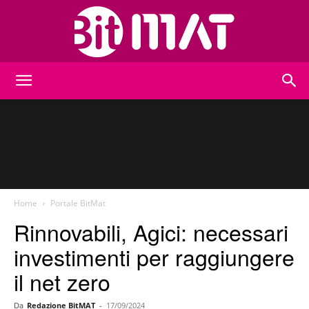
BitMat
Home
Portale BitMat
Rinnovabili, Agici: necessari
investimenti per raggiungere
il net zero
Da
Redazione BitMAT
-
17/09/2024