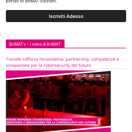
portali di BitMAT Edizioni.
BitMATv – I video di BitMAT
TrendAI rafforza l’ecosistema: partnership, competenze e
innovazione per la cybersecurity del futuro