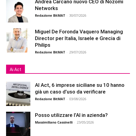
Andrea Carcano nuovo CEO di Nozomi
Networks
Redazione BitMAT
-
30/07/2026
Miguel De Foronda Vaquero Managing
Director per Italia, Israele e Grecia di
Philips
Redazione BitMAT
-
29/07/2026
Ai Act
AI Act, 6 imprese siciliane su 10 hanno
già un caso d’uso da verificare
Redazione BitMAT
-
03/08/2026
Posso utilizzare l’AI in azienda?
Massimiliano Cassinelli
-
23/05/2026