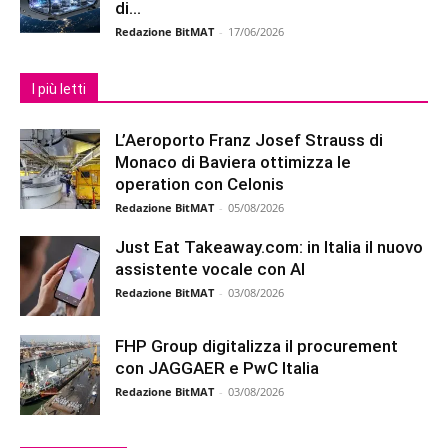
di...
Redazione BitMAT
-
17/06/2026
I più letti
L’Aeroporto Franz Josef Strauss di
Monaco di Baviera ottimizza le
operation con Celonis
Redazione BitMAT
-
05/08/2026
Just Eat Takeaway.com: in Italia il nuovo
assistente vocale con AI
Redazione BitMAT
-
03/08/2026
FHP Group digitalizza il procurement
con JAGGAER e PwC Italia
Redazione BitMAT
-
03/08/2026