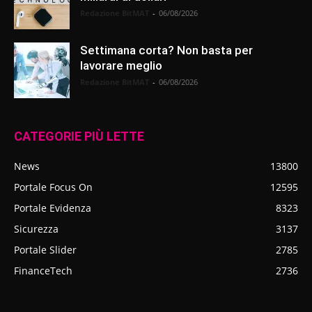
Redazione BitMAT
-
06/08/2026
Settimana corta? Non basta per
lavorare meglio
Redazione BitMAT
-
06/08/2026
CATEGORIE PIÙ LETTE
News
13800
Portale Focus On
12595
Portale Evidenza
8323
Sicurezza
3137
Portale Slider
2785
FinanceTech
2736