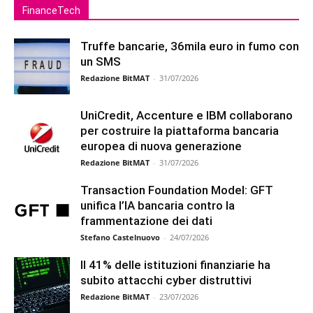
FinanceTech
Truffe bancarie, 36mila euro in fumo con
un SMS
Redazione BitMAT
-
31/07/2026
UniCredit, Accenture e IBM collaborano
per costruire la piattaforma bancaria
europea di nuova generazione
Redazione BitMAT
-
31/07/2026
Transaction Foundation Model: GFT
unifica l’IA bancaria contro la
frammentazione dei dati
Stefano Castelnuovo
-
24/07/2026
Il 41% delle istituzioni finanziarie ha
subito attacchi cyber distruttivi
Redazione BitMAT
-
23/07/2026