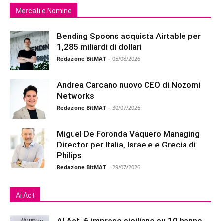
Mercati e Nomine
Bending Spoons acquista Airtable per
1,285 miliardi di dollari
Redazione BitMAT
-
05/08/2026
Andrea Carcano nuovo CEO di Nozomi
Networks
Redazione BitMAT
-
30/07/2026
Miguel De Foronda Vaquero Managing
Director per Italia, Israele e Grecia di
Philips
Redazione BitMAT
-
29/07/2026
Ai Act
AI Act, 6 imprese siciliane su 10 hanno