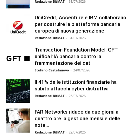
Redazione BitMAT
-
31/07/2026
UniCredit, Accenture e IBM collaborano
per costruire la piattaforma bancaria
europea di nuova generazione
Redazione BitMAT
-
31/07/2026
Transaction Foundation Model: GFT
unifica l’IA bancaria contro la
frammentazione dei dati
Stefano Castelnuovo
-
24/07/2026
Il 41% delle istituzioni finanziarie ha
subito attacchi cyber distruttivi
Redazione BitMAT
-
23/07/2026
FAR Networks riduce da due giorni a
quattro ore la gestione mensile delle
note...
Redazione BitMAT
-
22/07/2026