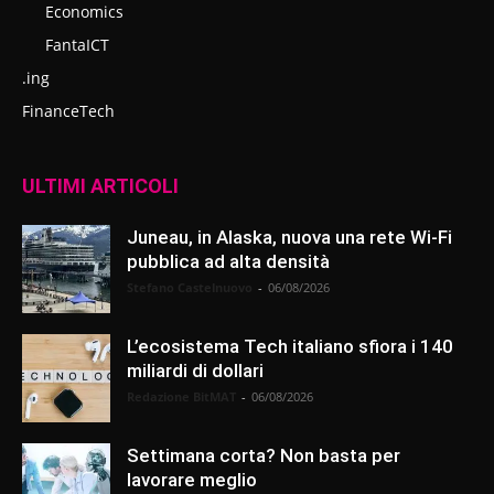
Economics
FantaICT
.ing
FinanceTech
ULTIMI ARTICOLI
Juneau, in Alaska, nuova una rete Wi-Fi
pubblica ad alta densità
Stefano Castelnuovo
-
06/08/2026
L’ecosistema Tech italiano sfiora i 140
miliardi di dollari
Redazione BitMAT
-
06/08/2026
Settimana corta? Non basta per
lavorare meglio