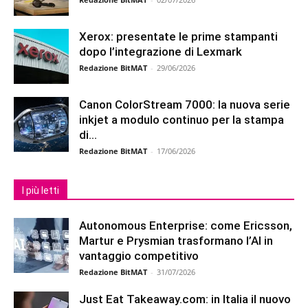
Xerox: presentate le prime stampanti
dopo l’integrazione di Lexmark
Redazione BitMAT
-
29/06/2026
Canon ColorStream 7000: la nuova serie
inkjet a modulo continuo per la stampa
di...
Redazione BitMAT
-
17/06/2026
I più letti
Autonomous Enterprise: come Ericsson,
Martur e Prysmian trasformano l’AI in
vantaggio competitivo
Redazione BitMAT
-
31/07/2026
Just Eat Takeaway.com: in Italia il nuovo