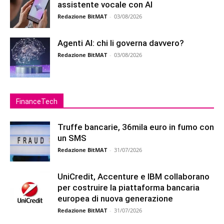
assistente vocale con AI
Redazione BitMAT
-
03/08/2026
Agenti AI: chi li governa davvero?
Redazione BitMAT
-
03/08/2026
FinanceTech
Truffe bancarie, 36mila euro in fumo con
un SMS
Redazione BitMAT
-
31/07/2026
UniCredit, Accenture e IBM collaborano
per costruire la piattaforma bancaria
europea di nuova generazione
Redazione BitMAT
-
31/07/2026