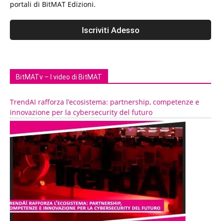
portali di BitMAT Edizioni.
BitMATv – I video di BitMAT
TrendAI rafforza l’ecosistema: partnership, competenze e
innovazione per la cybersecurity del futuro