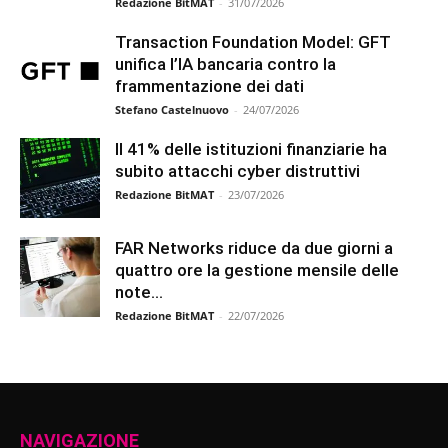
Redazione BitMAT
-
31/07/2026
Transaction Foundation Model: GFT
unifica l’IA bancaria contro la
frammentazione dei dati
Stefano Castelnuovo
-
24/07/2026
Il 41% delle istituzioni finanziarie ha
subito attacchi cyber distruttivi
Redazione BitMAT
-
23/07/2026
FAR Networks riduce da due giorni a
quattro ore la gestione mensile delle
note...
Redazione BitMAT
-
22/07/2026
NAVIGAZIONE