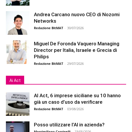
Andrea Carcano nuovo CEO di Nozomi
Networks
Redazione BitMAT
-
30/07/2026
Miguel De Foronda Vaquero Managing
Director per Italia, Israele e Grecia di
Philips
Redazione BitMAT
-
29/07/2026
Ai Act
AI Act, 6 imprese siciliane su 10 hanno
già un caso d’uso da verificare
Redazione BitMAT
-
03/08/2026
Posso utilizzare l’AI in azienda?
Massimiliano Cassinelli
-
23/05/2026