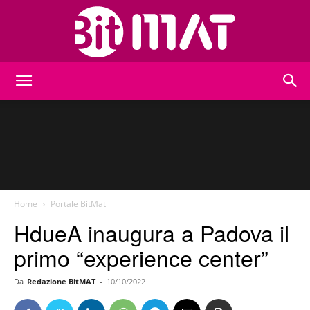
BitMat
Home
Portale BitMat
HdueA inaugura a Padova il
primo “experience center”
Da
Redazione BitMAT
-
10/10/2022