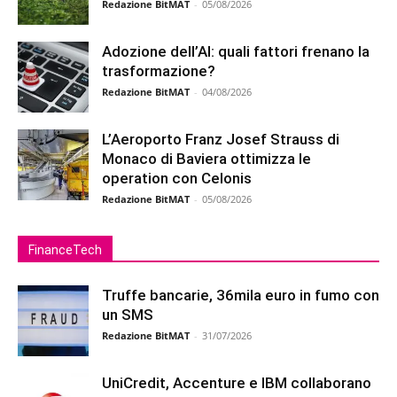
Redazione BitMAT
-
05/08/2026
Adozione dell’AI: quali fattori frenano la
trasformazione?
Redazione BitMAT
-
04/08/2026
L’Aeroporto Franz Josef Strauss di
Monaco di Baviera ottimizza le
operation con Celonis
Redazione BitMAT
-
05/08/2026
FinanceTech
Truffe bancarie, 36mila euro in fumo con
un SMS
Redazione BitMAT
-
31/07/2026
UniCredit, Accenture e IBM collaborano