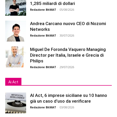
1,285 miliardi di dollari
Redazione BitMAT
-
05/08/2026
Andrea Carcano nuovo CEO di Nozomi
Networks
Redazione BitMAT
-
30/07/2026
Miguel De Foronda Vaquero Managing
Director per Italia, Israele e Grecia di
Philips
Redazione BitMAT
-
29/07/2026
Ai Act
AI Act, 6 imprese siciliane su 10 hanno
già un caso d’uso da verificare
Redazione BitMAT
-
03/08/2026