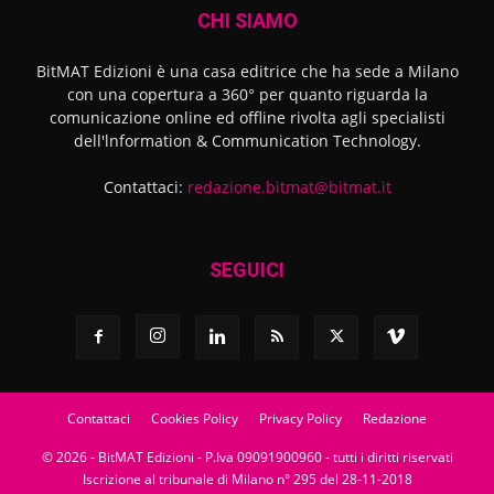
CHI SIAMO
BitMAT Edizioni è una casa editrice che ha sede a Milano
con una copertura a 360° per quanto riguarda la
comunicazione online ed offline rivolta agli specialisti
dell'lnformation & Communication Technology.
Contattaci:
redazione.bitmat@bitmat.it
SEGUICI
Contattaci
Cookies Policy
Privacy Policy
Redazione
© 2026 - BitMAT Edizioni - P.Iva 09091900960 - tutti i diritti riservati
Iscrizione al tribunale di Milano n° 295 del 28-11-2018