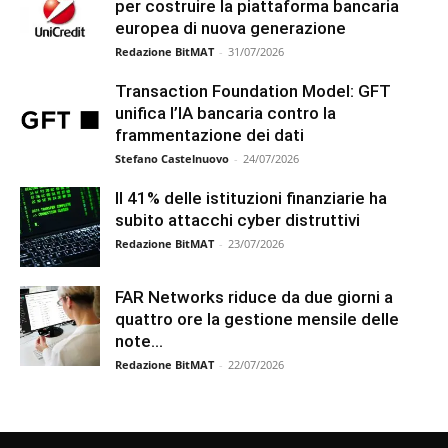
per costruire la piattaforma bancaria
europea di nuova generazione
Redazione BitMAT
-
31/07/2026
Transaction Foundation Model: GFT
unifica l’IA bancaria contro la
frammentazione dei dati
Stefano Castelnuovo
-
24/07/2026
Il 41% delle istituzioni finanziarie ha
subito attacchi cyber distruttivi
Redazione BitMAT
-
23/07/2026
FAR Networks riduce da due giorni a
quattro ore la gestione mensile delle
note...
Redazione BitMAT
-
22/07/2026