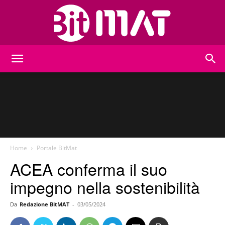
BitMat
Home
Portale BitMat
ACEA conferma il suo
impegno nella sostenibilità
Da
Redazione BitMAT
-
03/05/2024