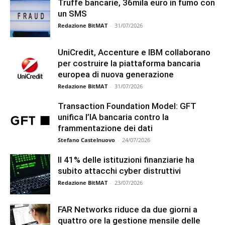
Truffe bancarie, 36mila euro in fumo con
un SMS
Redazione BitMAT
-
31/07/2026
UniCredit, Accenture e IBM collaborano
per costruire la piattaforma bancaria
europea di nuova generazione
Redazione BitMAT
-
31/07/2026
Transaction Foundation Model: GFT
unifica l’IA bancaria contro la
frammentazione dei dati
Stefano Castelnuovo
-
24/07/2026
Il 41% delle istituzioni finanziarie ha
subito attacchi cyber distruttivi
Redazione BitMAT
-
23/07/2026
FAR Networks riduce da due giorni a
quattro ore la gestione mensile delle