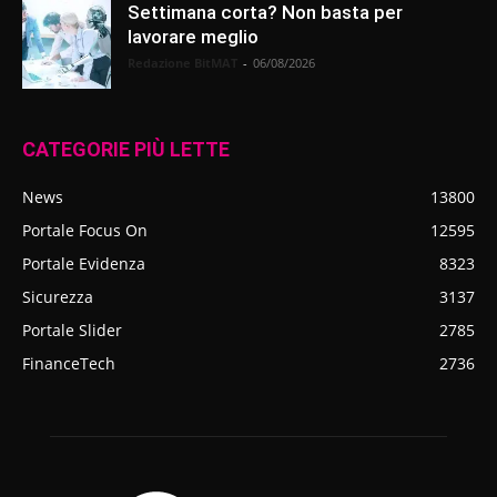
Settimana corta? Non basta per
lavorare meglio
Redazione BitMAT
-
06/08/2026
CATEGORIE PIÙ LETTE
News
13800
Portale Focus On
12595
Portale Evidenza
8323
Sicurezza
3137
Portale Slider
2785
FinanceTech
2736