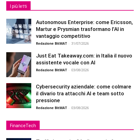
I più letti
Autonomous Enterprise: come Ericsson,
Martur e Prysmian trasformano l’AI in
vantaggio competitivo
Redazione BitMAT
-
31/07/2026
Just Eat Takeaway.com: in Italia il nuovo
assistente vocale con AI
Redazione BitMAT
-
03/08/2026
Cybersecurity aziendale: come colmare
il divario tra attacchi AI e team sotto
pressione
Redazione BitMAT
-
03/08/2026
FinanceTech