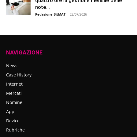
quattro ore la gestione mensile delle
note...
Redazione BitMAT
-
22/07/2026
NAVIGAZIONE
News
Case History
Internet
Mercati
Nomine
App
Device
Rubriche