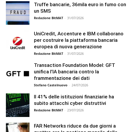
Truffe bancarie, 36mila euro in fumo con
un SMS
Redazione BitMAT
-
31/07/2026
UniCredit, Accenture e IBM collaborano
per costruire la piattaforma bancaria
europea di nuova generazione
Redazione BitMAT
-
31/07/2026
Transaction Foundation Model: GFT
unifica l’IA bancaria contro la
frammentazione dei dati
Stefano Castelnuovo
-
24/07/2026
Il 41% delle istituzioni finanziarie ha
subito attacchi cyber distruttivi
Redazione BitMAT
-
23/07/2026
FAR Networks riduce da due giorni a