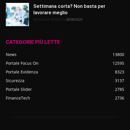
Settimana corta? Non basta per
lavorare meglio
Redazione BitMAT
-
06/08/2026
CATEGORIE PIÙ LETTE
News
13800
Portale Focus On
12595
Portale Evidenza
8323
Sicurezza
3137
Portale Slider
2785
FinanceTech
2736