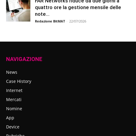
FAR Networks riduce da due giorni a
quattro ore la gestione mensile delle
note...
Redazione BitMAT
-
22/07/2026
NAVIGAZIONE
News
Case History
Internet
Mercati
Nomine
App
Device
Rubriche