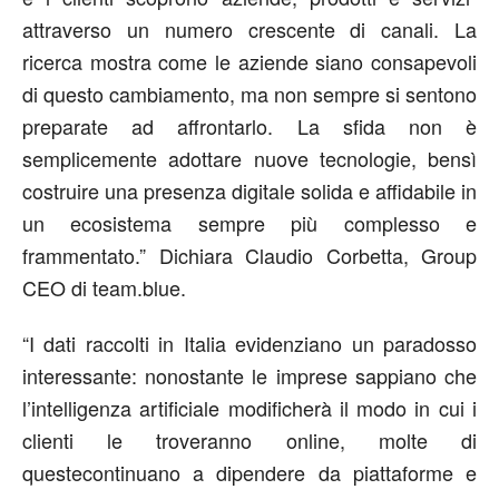
attraverso un numero crescente di canali
.
L
a
ricerca mostra
come
le aziende s
ia
no consapevoli
di questo cambiamento, ma non sempre si sentono
preparate ad affrontarlo. La sfida non è
semplicemente adottare nuove tecnologie, bensì
costruire una presenza digitale solida e affidabile in
un ecosistema sempre più complesso e
frammentato.”
Dichiara
Claudio Corbetta
,
Group
CEO di
team
.blue
.
“I dati raccolti in Italia evidenziano un paradosso
interessante:
nonostante le
imprese s
appiano
che
l’intelligenza artificiale
modificherà
il modo in cui i
clienti le tro
veranno
online, molte
di
queste
continuano a dipendere da piattaforme e