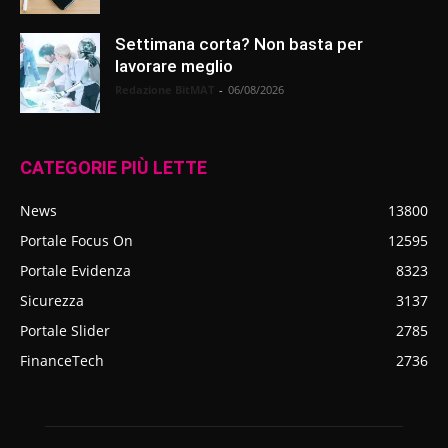
Settimana corta? Non basta per
lavorare meglio
Redazione BitMAT
-
06/08/2026
CATEGORIE PIÙ LETTE
News
13800
Portale Focus On
12595
Portale Evidenza
8323
Sicurezza
3137
Portale Slider
2785
FinanceTech
2736