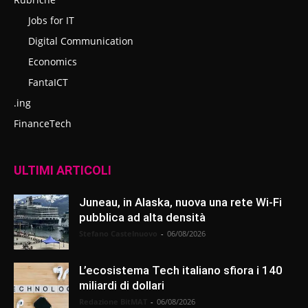
Jobs for IT
Digital Communication
Economics
FantaICT
.ing
FinanceTech
ULTIMI ARTICOLI
Juneau, in Alaska, nuova una rete Wi-Fi
pubblica ad alta densità
Stefano Castelnuovo
-
06/08/2026
L’ecosistema Tech italiano sfiora i 140
miliardi di dollari
Redazione BitMAT
-
06/08/2026