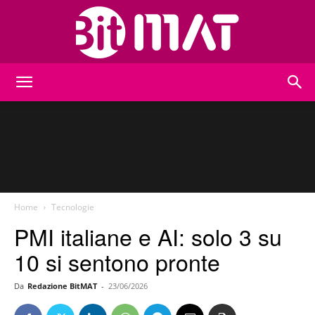
BitMat
Home
Tecnologie
PMI italiane e AI: solo 3 su
10 si sentono pronte
Da
Redazione BitMAT
-
23/06/2026