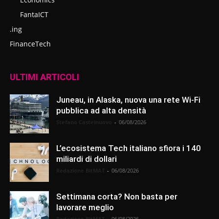
FantaICT
.ing
FinanceTech
ULTIMI ARTICOLI
Juneau, in Alaska, nuova una rete Wi-Fi
pubblica ad alta densità
Stefano Castelnuovo
-
06/08/2026
L’ecosistema Tech italiano sfiora i 140
miliardi di dollari
Redazione BitMAT
-
06/08/2026
Settimana corta? Non basta per
lavorare meglio
Redazione BitMAT
-
06/08/2026