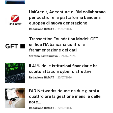
UniCredit, Accenture e IBM collaborano
per costruire la piattaforma bancaria
europea di nuova generazione
Redazione BitMAT
-
31/07/2026
Transaction Foundation Model: GFT
unifica l’IA bancaria contro la
frammentazione dei dati
Stefano Castelnuovo
-
24/07/2026
Il 41% delle istituzioni finanziarie ha
subito attacchi cyber distruttivi
Redazione BitMAT
-
23/07/2026
FAR Networks riduce da due giorni a
quattro ore la gestione mensile delle
note...
Redazione BitMAT
-
22/07/2026