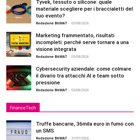
Tyvek, tessuto o silicone: quale
materiale scegliere per i braccialetti del
tuo evento?
Redazione BitMAT
-
05/08/2026
Marketing frammentato, risultati
incompleti: perché serve tornare a una
visione integrata
Redazione BitMAT
-
03/08/2026
Cybersecurity aziendale: come colmare
il divario tra attacchi AI e team sotto
pressione
Redazione BitMAT
-
03/08/2026
FinanceTech
Truffe bancarie, 36mila euro in fumo con
un SMS
Redazione BitMAT
-
31/07/2026