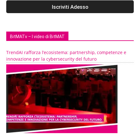
BitMATv – I video di BitMAT
TrendAI rafforza l’ecosistema: partnership, competenze e
innovazione per la cybersecurity del futuro