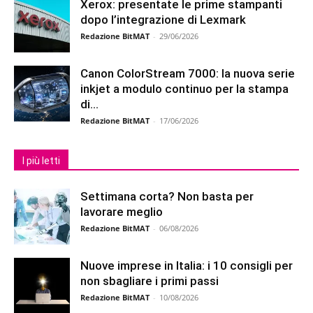
Xerox: presentate le prime stampanti
dopo l’integrazione di Lexmark
Redazione BitMAT
-
29/06/2026
Canon ColorStream 7000: la nuova serie
inkjet a modulo continuo per la stampa
di...
Redazione BitMAT
-
17/06/2026
I più letti
Settimana corta? Non basta per
lavorare meglio
Redazione BitMAT
-
06/08/2026
Nuove imprese in Italia: i 10 consigli per
non sbagliare i primi passi
Redazione BitMAT
-
10/08/2026