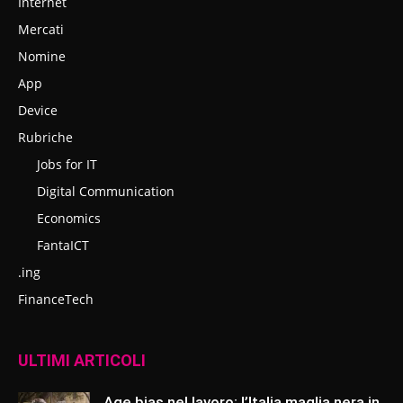
Internet
Mercati
Nomine
App
Device
Rubriche
Jobs for IT
Digital Communication
Economics
FantaICT
.ing
FinanceTech
ULTIMI ARTICOLI
Age bias nel lavoro: l’Italia maglia nera in