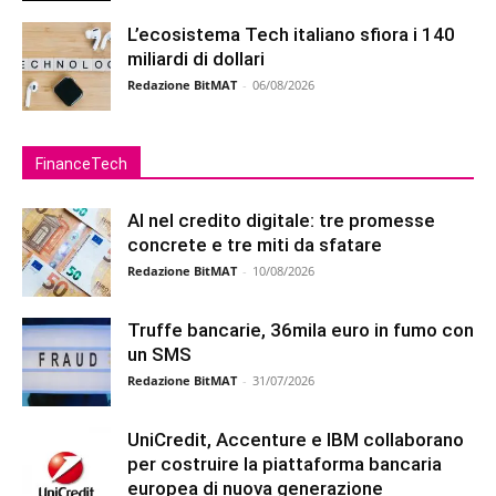
L’ecosistema Tech italiano sfiora i 140
miliardi di dollari
Redazione BitMAT
-
06/08/2026
FinanceTech
AI nel credito digitale: tre promesse
concrete e tre miti da sfatare
Redazione BitMAT
-
10/08/2026
Truffe bancarie, 36mila euro in fumo con
un SMS
Redazione BitMAT
-
31/07/2026
UniCredit, Accenture e IBM collaborano
per costruire la piattaforma bancaria
europea di nuova generazione