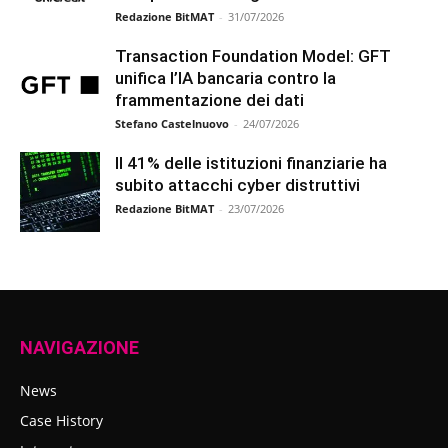
Redazione BitMAT
-
31/07/2026
Transaction Foundation Model: GFT
unifica l’IA bancaria contro la
frammentazione dei dati
Stefano Castelnuovo
-
24/07/2026
Il 41% delle istituzioni finanziarie ha
subito attacchi cyber distruttivi
Redazione BitMAT
-
23/07/2026
NAVIGAZIONE
News
Case History