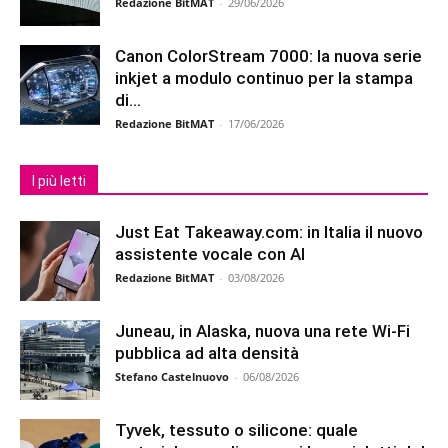
Redazione BitMAT
-
29/06/2026
Canon ColorStream 7000: la nuova serie
inkjet a modulo continuo per la stampa
di...
Redazione BitMAT
-
17/06/2026
I più letti
Just Eat Takeaway.com: in Italia il nuovo
assistente vocale con AI
Redazione BitMAT
-
03/08/2026
Juneau, in Alaska, nuova una rete Wi-Fi
pubblica ad alta densità
Stefano Castelnuovo
-
06/08/2026
Tyvek, tessuto o silicone: quale