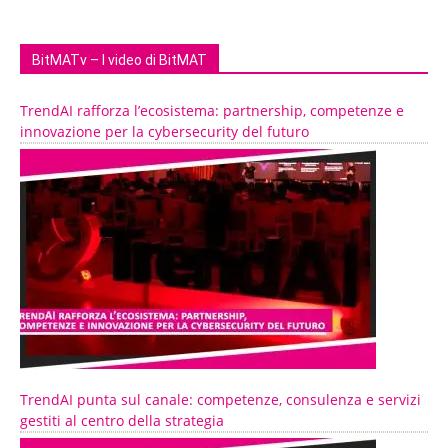
BitMATv – I video di BitMAT
TrendAI rafforza l’ecosistema: partnership, competenze e
innovazione per la cybersecurity del futuro
TrendAI punta sul canale: competenze, consulenza e servizi
gestiti al centro della strategia