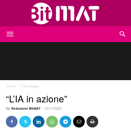
BitMat
Home
Tecnologie
“L’IA in azione”
Da
Redazione BitMAT
-
01/11/2023