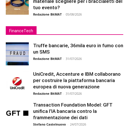
materiale scegliere per i braccialetti del
tuo evento?
Redazione BitMAT
-
05/08/2026
FinanceTech
Truffe bancarie, 36mila euro in fumo con
un SMS
Redazione BitMAT
-
31/07/2026
UniCredit, Accenture e IBM collaborano
per costruire la piattaforma bancaria
europea di nuova generazione
Redazione BitMAT
-
31/07/2026
Transaction Foundation Model: GFT
unifica l’IA bancaria contro la
frammentazione dei dati
Stefano Castelnuovo
-
24/07/2026