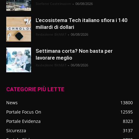
Stefano Castelnuovo
-
06/08/2026
L’ecosistema Tech italiano sfiora i 140
miliardi di dollari
Redazione BitMAT
-
06/08/2026
Settimana corta? Non basta per
lavorare meglio
Redazione BitMAT
-
06/08/2026
CATEGORIE PIÙ LETTE
News
13800
Portale Focus On
12595
Portale Evidenza
8323
Sicurezza
3137