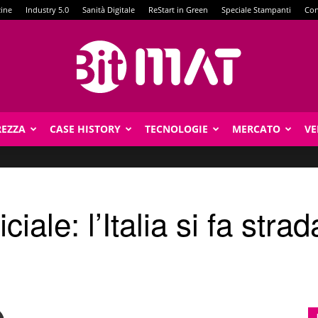
zine
Industry 5.0
Sanità Digitale
ReStart in Green
Speciale Stampanti
Con
REZZA
CASE HISTORY
TECNOLOGIE
MERCATO
VE
BitMat
iciale: l’Italia si fa strad