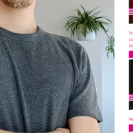
T
co
st
Pe