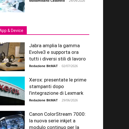
Massimiliano Cassinelli
-
24/04/2026
App & Device
Jabra amplia la gamma
Evolve3 e supporta ora
tutti i diversi stili di lavoro
Redazione BitMAT
-
02/07/2026
Xerox: presentate le prime
stampanti dopo
l’integrazione di Lexmark
Redazione BitMAT
-
29/06/2026
Canon ColorStream 7000:
la nuova serie inkjet a
modulo continuo per la