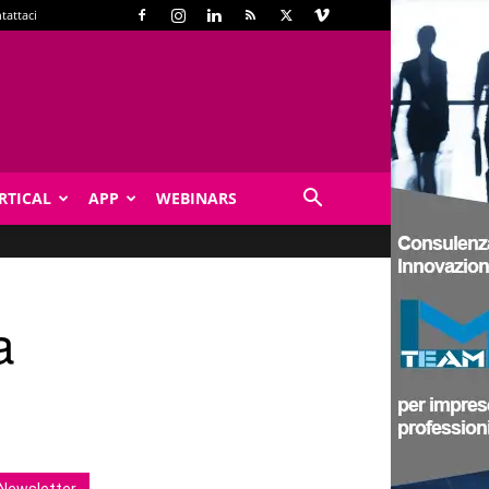
tattaci
RTICAL
APP
WEBINARS
a