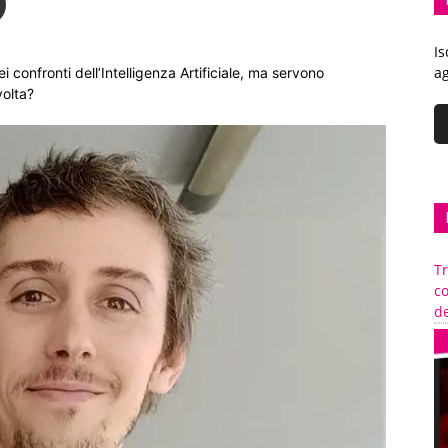
Is
ag
i confronti dell’Intelligenza Artificiale, ma servono
volta?
Tr
c
de