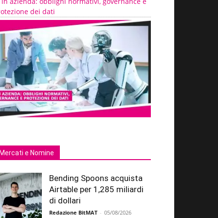
 in azienda: obblighi normativi, governance e
otezione dei dati
Mercati e Nomine
Bending Spoons acquista
Airtable per 1,285 miliardi
di dollari
Redazione BitMAT
-
05/08/2026