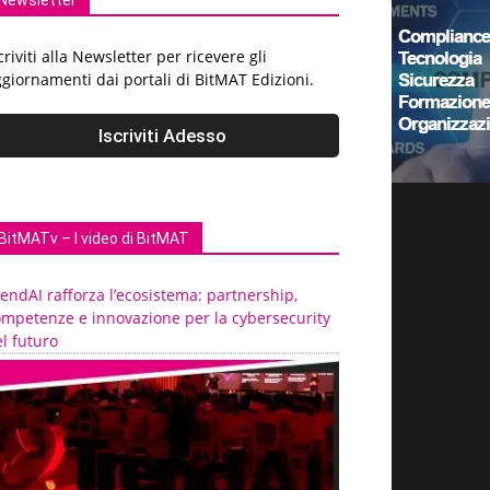
Newsletter
criviti alla Newsletter per ricevere gli
giornamenti dai portali di BitMAT Edizioni.
BitMATv – I video di BitMAT
endAI rafforza l’ecosistema: partnership,
ompetenze e innovazione per la cybersecurity
l futuro