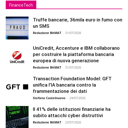
FinanceTech
Truffe bancarie, 36mila euro in fumo con
un SMS
Redazione BitMAT
-
31/07/2026
UniCredit, Accenture e IBM collaborano
per costruire la piattaforma bancaria
europea di nuova generazione
Redazione BitMAT
-
31/07/2026
Transaction Foundation Model: GFT
unifica l’IA bancaria contro la
frammentazione dei dati
Stefano Castelnuovo
-
24/07/2026
Il 41% delle istituzioni finanziarie ha
subito attacchi cyber distruttivi
Redazione BitMAT
-
23/07/2026