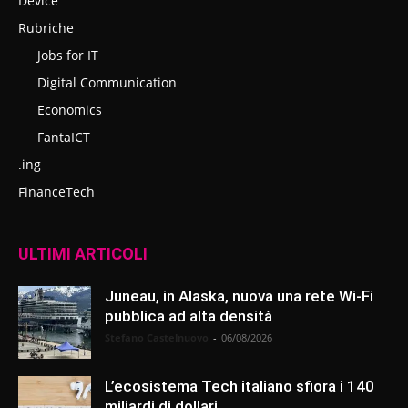
Device
Rubriche
Jobs for IT
Digital Communication
Economics
FantaICT
.ing
FinanceTech
ULTIMI ARTICOLI
Juneau, in Alaska, nuova una rete Wi-Fi
pubblica ad alta densità
Stefano Castelnuovo
-
06/08/2026
L’ecosistema Tech italiano sfiora i 140
miliardi di dollari