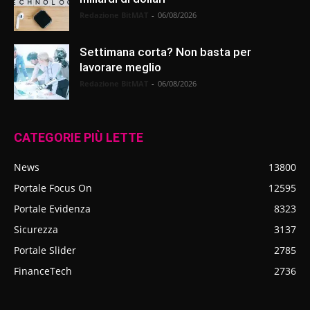
Redazione BitMAT
-
06/08/2026
Settimana corta? Non basta per
lavorare meglio
Redazione BitMAT
-
06/08/2026
CATEGORIE PIÙ LETTE
News
13800
Portale Focus On
12595
Portale Evidenza
8323
Sicurezza
3137
Portale Slider
2785
FinanceTech
2736