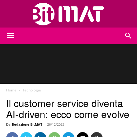
BitMat
Home
Tecnologie
Il customer service diventa
AI-driven: ecco come evolve
Da
Redazione BitMAT
-
26/12/2023