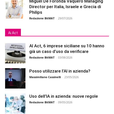
Miguel De Foronda Vaquero Managing
Director per Italia, Israele e Grecia di
Philips
Redazione BitMAT
-
29/07/2026
Ai Act
AI Act, 6 imprese siciliane su 10 hanno
già un caso d’uso da verificare
Redazione BitMAT
-
03/08/2026
Posso utilizzare l’AI in azienda?
Massimiliano Cassinelli
-
23/05/2026
Uso dell’IA in azienda: nuove regole
Redazione BitMAT
-
09/05/2026