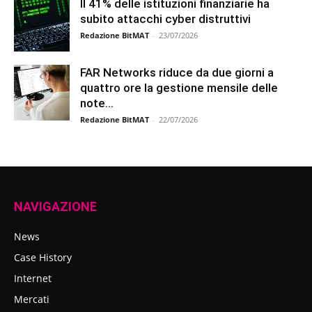
Il 41% delle istituzioni finanziarie ha
subito attacchi cyber distruttivi
Redazione BitMAT
-
23/07/2026
FAR Networks riduce da due giorni a
quattro ore la gestione mensile delle
note...
Redazione BitMAT
-
22/07/2026
NAVIGAZIONE
News
Case History
Internet
Mercati