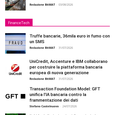
Redazione BitMAT
-
03/08/2026
FinanceTech
Truffe bancarie, 36mila euro in fumo con
un SMS
Redazione BitMAT
-
31/07/2026
UniCredit, Accenture e IBM collaborano
per costruire la piattaforma bancaria
europea di nuova generazione
Redazione BitMAT
-
31/07/2026
Transaction Foundation Model: GFT
unifica l’IA bancaria contro la
frammentazione dei dati
Stefano Castelnuovo
-
24/07/2026