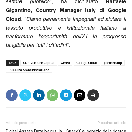
”, ha dichiarato
settore pubblico
Raffaele
Gigantino, Country Manager Italy di Google
. “
Cloud
Siamo pienamente impegnati ad aiutare il
tessuto produttivo e istituzionale italiano a
trasformare l’opportunità dell’AI in progresso
”.
tangibile per tutti i cittadini
TAGS
CDP Venture Capital
GenAI
Google Cloud
partnership
Pubblica Amministrazione
Articolo precedente
Prossimo articolo
Digital Assets Data Nexus: la
SpaceX al servizio della ricerca