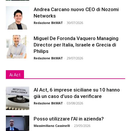
Andrea Carcano nuovo CEO di Nozomi
Networks
Redazione BitMAT
-
30/07/2026
Miguel De Foronda Vaquero Managing
Director per Italia, Israele e Grecia di
Philips
Redazione BitMAT
-
29/07/2026
Ai Act
AI Act, 6 imprese siciliane su 10 hanno
già un caso d’uso da verificare
Redazione BitMAT
-
03/08/2026
Posso utilizzare l’AI in azienda?
Massimiliano Cassinelli
-
23/05/2026