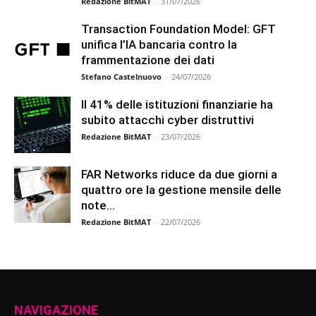
Redazione BitMAT
-
31/07/2026
Transaction Foundation Model: GFT
unifica l’IA bancaria contro la
frammentazione dei dati
Stefano Castelnuovo
-
24/07/2026
Il 41% delle istituzioni finanziarie ha
subito attacchi cyber distruttivi
Redazione BitMAT
-
23/07/2026
FAR Networks riduce da due giorni a
quattro ore la gestione mensile delle
note...
Redazione BitMAT
-
22/07/2026
NAVIGAZIONE