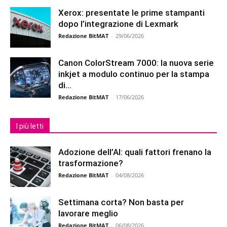
Xerox: presentate le prime stampanti
dopo l’integrazione di Lexmark
Redazione BitMAT
-
29/06/2026
Canon ColorStream 7000: la nuova serie
inkjet a modulo continuo per la stampa
di...
Redazione BitMAT
-
17/06/2026
I più letti
Adozione dell’AI: quali fattori frenano la
trasformazione?
Redazione BitMAT
-
04/08/2026
Settimana corta? Non basta per
lavorare meglio
Redazione BitMAT
-
06/08/2026