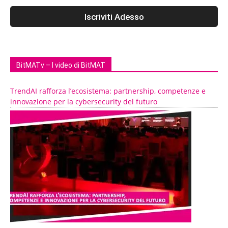
BitMATv – I video di BitMAT
TrendAI rafforza l’ecosistema: partnership, competenze e
innovazione per la cybersecurity del futuro