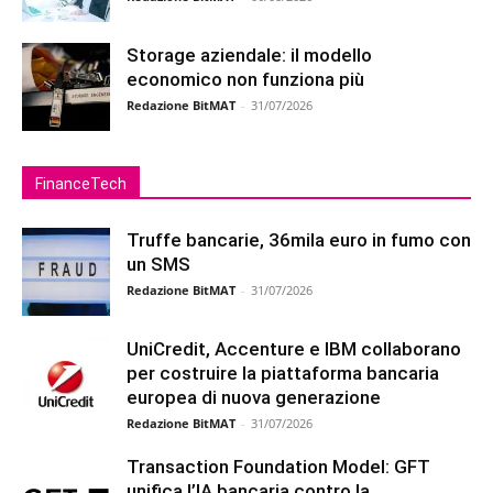
Storage aziendale: il modello
economico non funziona più
Redazione BitMAT
-
31/07/2026
FinanceTech
Truffe bancarie, 36mila euro in fumo con
un SMS
Redazione BitMAT
-
31/07/2026
UniCredit, Accenture e IBM collaborano
per costruire la piattaforma bancaria
europea di nuova generazione
Redazione BitMAT
-
31/07/2026
Transaction Foundation Model: GFT
unifica l’IA bancaria contro la