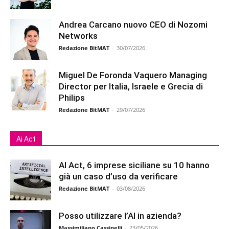
Andrea Carcano nuovo CEO di Nozomi
Networks
Redazione BitMAT
-
30/07/2026
Miguel De Foronda Vaquero Managing
Director per Italia, Israele e Grecia di
Philips
Redazione BitMAT
-
29/07/2026
Ai Act
AI Act, 6 imprese siciliane su 10 hanno
già un caso d’uso da verificare
Redazione BitMAT
-
03/08/2026
Posso utilizzare l’AI in azienda?
Massimiliano Cassinelli
-
23/05/2026