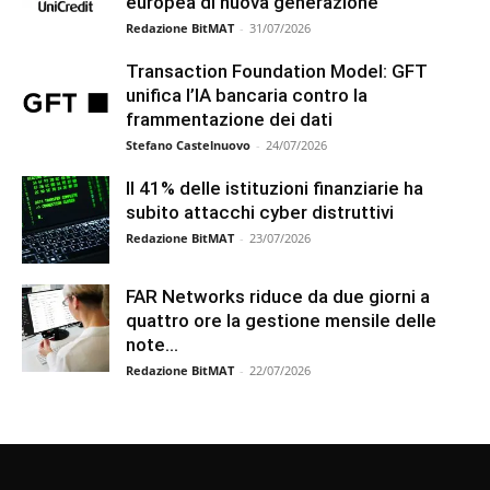
europea di nuova generazione
Redazione BitMAT
-
31/07/2026
Transaction Foundation Model: GFT
unifica l’IA bancaria contro la
frammentazione dei dati
Stefano Castelnuovo
-
24/07/2026
Il 41% delle istituzioni finanziarie ha
subito attacchi cyber distruttivi
Redazione BitMAT
-
23/07/2026
FAR Networks riduce da due giorni a
quattro ore la gestione mensile delle
note...
Redazione BitMAT
-
22/07/2026