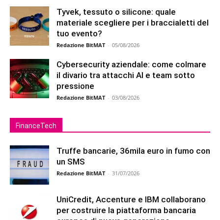
Tyvek, tessuto o silicone: quale
materiale scegliere per i braccialetti del
tuo evento?
Redazione BitMAT
-
05/08/2026
Cybersecurity aziendale: come colmare
il divario tra attacchi AI e team sotto
pressione
Redazione BitMAT
-
03/08/2026
FinanceTech
Truffe bancarie, 36mila euro in fumo con
un SMS
Redazione BitMAT
-
31/07/2026
UniCredit, Accenture e IBM collaborano
per costruire la piattaforma bancaria