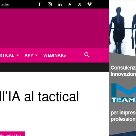
tattaci
RTICAL
APP
WEBINARS
’IA al tactical