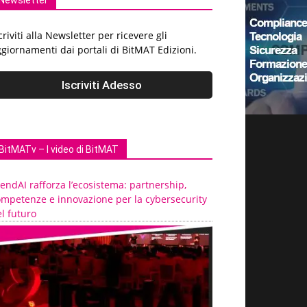
Newsletter
criviti alla Newsletter per ricevere gli
giornamenti dai portali di BitMAT Edizioni.
BitMATv – I video di BitMAT
endAI rafforza l’ecosistema: partnership,
ompetenze e innovazione per la cybersecurity
l futuro