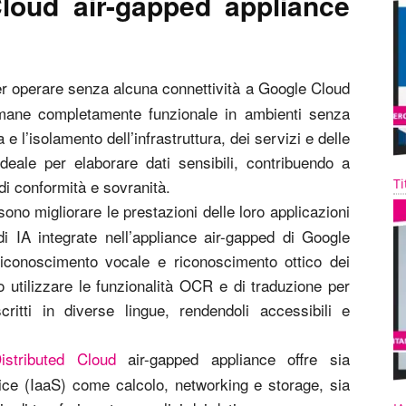
loud air-gapped appliance
r operare senza alcuna connettività a Google Cloud
rimane completamente funzionale in ambienti senza
 l’isolamento dell’infrastruttura, dei servizi e delle
eale per elaborare dati sensibili, contribuendo a
Ti
 di conformità e sovranità.
ssono migliorare le prestazioni delle loro applicazioni
 di IA integrate nell’appliance air-gapped di Google
riconoscimento vocale e riconoscimento ottico dei
utilizzare le funzionalità OCR e di traduzione per
ritti in diverse lingue, rendendoli accessibili e
istributed Cloud
air-gapped appliance offre sia
rvice (IaaS) come calcolo, networking e storage, sia