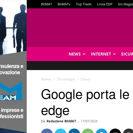
BitMAT
BitMATv
Top Trade
Linea EDP
Itis Maga
NEWS
INTERNET
SICU
Home
Tecnologie
Cloud
Google porta le c
edge
Da
Redazione BitMAT
-
17/07/2024