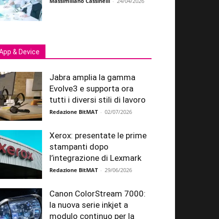
Massimiliano Cassinelli
-
24/04/2026
App & Device
Jabra amplia la gamma
Evolve3 e supporta ora
tutti i diversi stili di lavoro
Redazione BitMAT
-
02/07/2026
Xerox: presentate le prime
stampanti dopo
l’integrazione di Lexmark
Redazione BitMAT
-
29/06/2026
Canon ColorStream 7000:
la nuova serie inkjet a
modulo continuo per la