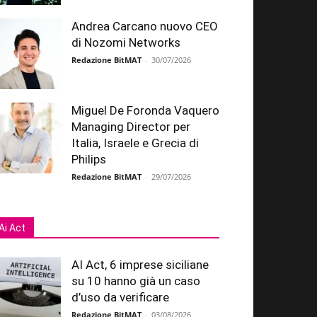
Andrea Carcano nuovo CEO
di Nozomi Networks
Redazione BitMAT
-
30/07/2026
Miguel De Foronda Vaquero
Managing Director per
Italia, Israele e Grecia di
Philips
Redazione BitMAT
-
29/07/2026
Ai Act
AI Act, 6 imprese siciliane
su 10 hanno già un caso
d’uso da verificare
Redazione BitMAT
-
03/08/2026