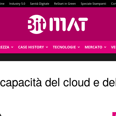
zine
Industry 5.0
Sanità Digitale
ReStart in Green
Speciale Stampanti
Con
REZZA
CASE HISTORY
TECNOLOGIE
MERCATO
VE
BitMat
apacità del cloud e dell