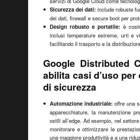
servizi di Google Cloud come tecnologie
include robuste fu
Sicurezza dei dati:
dei dati, firewall e secure boot per pro
è costru
Design robusto e portatile:
inclusi temperature estreme, urti e v
facilitando il trasporto e la distribuzion
Google Distributed C
abilita casi d’uso per
di sicurezza
offre una s
Automazione industriale:
apparecchiature, la manutenzione pred
ostili all’edge. Ad esempio, nel settore
monitorare e ottimizzare le prestazion
una maggiore produttività e a una riduzi