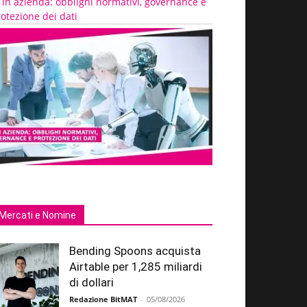
 in azienda: obblighi normativi, governance e
otezione dei dati
Mercati e Nomine
Bending Spoons acquista
Airtable per 1,285 miliardi
di dollari
Redazione BitMAT
-
05/08/2026