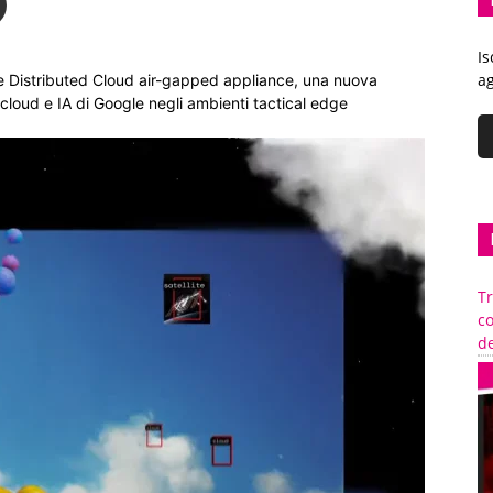
Is
ag
le Distributed Cloud air-gapped appliance, una nuova
cloud e IA di Google negli ambienti tactical edge
Tr
c
de