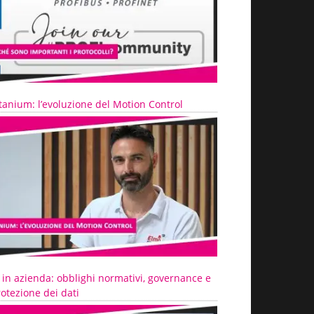
tanium: l’evoluzione del Motion Control
 in azienda: obblighi normativi, governance e
otezione dei dati