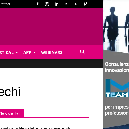
tattaci
RTICAL
APP
WEBINARS
echi
Newsletter
criviti alla Newsletter per ricevere gli