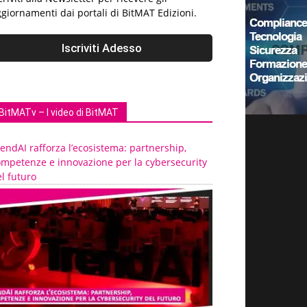
giornamenti dai portali di BitMAT Edizioni.
BitMATv – I video di BitMAT
endAI rafforza l’ecosistema: partnership,
ompetenze e innovazione per la cybersecurity
l futuro