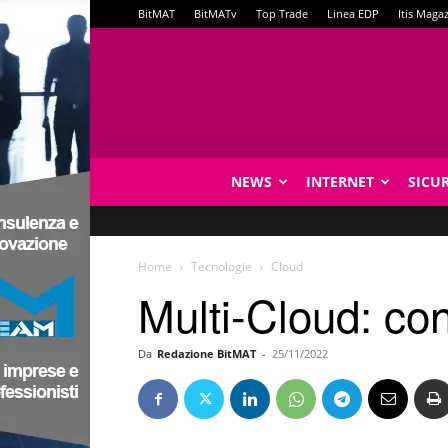
BitMAT
BitMATv
Top Trade
Linea EDP
Itis Maga
NEWS
INTERNET
SICU
Home
Tecnologie
Cloud
Multi-Cloud: con
Da
Redazione BitMAT
-
25/11/2022