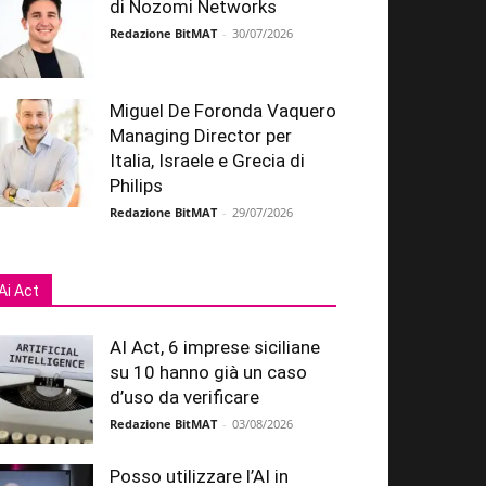
di Nozomi Networks
Redazione BitMAT
-
30/07/2026
Miguel De Foronda Vaquero
Managing Director per
Italia, Israele e Grecia di
Philips
Redazione BitMAT
-
29/07/2026
Ai Act
AI Act, 6 imprese siciliane
su 10 hanno già un caso
d’uso da verificare
Redazione BitMAT
-
03/08/2026
Posso utilizzare l’AI in