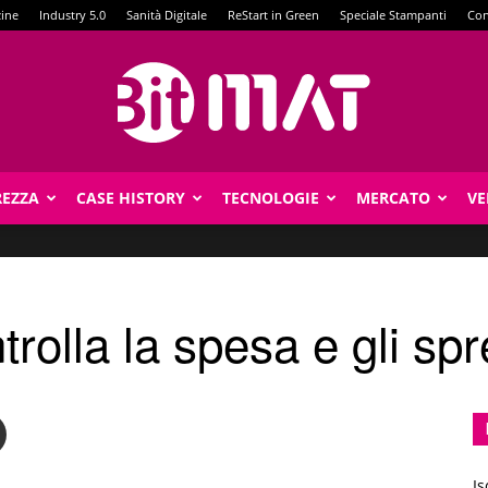
zine
Industry 5.0
Sanità Digitale
ReStart in Green
Speciale Stampanti
Con
REZZA
CASE HISTORY
TECNOLOGIE
MERCATO
VE
BitMat
trolla la spesa e gli spr
Is