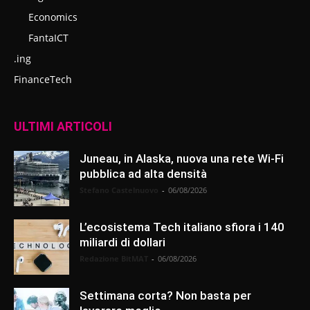
Economics
FantaICT
.ing
FinanceTech
ULTIMI ARTICOLI
Juneau, in Alaska, nuova una rete Wi-Fi
pubblica ad alta densità
Stefano Castelnuovo
-
06/08/2026
L’ecosistema Tech italiano sfiora i 140
miliardi di dollari
Redazione BitMAT
-
06/08/2026
Settimana corta? Non basta per