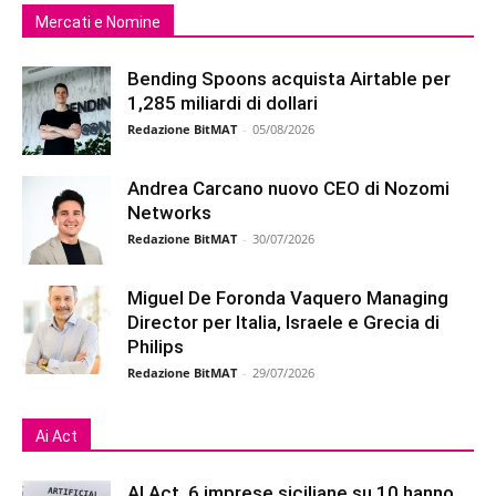
Mercati e Nomine
Bending Spoons acquista Airtable per
1,285 miliardi di dollari
Redazione BitMAT
-
05/08/2026
Andrea Carcano nuovo CEO di Nozomi
Networks
Redazione BitMAT
-
30/07/2026
Miguel De Foronda Vaquero Managing
Director per Italia, Israele e Grecia di
Philips
Redazione BitMAT
-
29/07/2026
Ai Act
AI Act, 6 imprese siciliane su 10 hanno