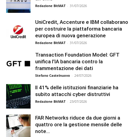
Redazione BitMAT
-
31/07/2026
UniCredit, Accenture e IBM collaborano
per costruire la piattaforma bancaria
europea di nuova generazione
Redazione BitMAT
-
31/07/2026
Transaction Foundation Model: GFT
unifica l’IA bancaria contro la
frammentazione dei dati
Stefano Castelnuovo
-
24/07/2026
Il 41% delle istituzioni finanziarie ha
subito attacchi cyber distruttivi
Redazione BitMAT
-
23/07/2026
FAR Networks riduce da due giorni a
quattro ore la gestione mensile delle
note...