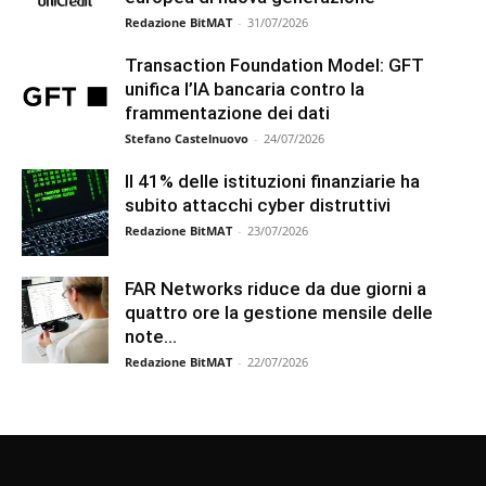
Redazione BitMAT
-
31/07/2026
Transaction Foundation Model: GFT
unifica l’IA bancaria contro la
frammentazione dei dati
Stefano Castelnuovo
-
24/07/2026
Il 41% delle istituzioni finanziarie ha
subito attacchi cyber distruttivi
Redazione BitMAT
-
23/07/2026
FAR Networks riduce da due giorni a
quattro ore la gestione mensile delle
note...
Redazione BitMAT
-
22/07/2026