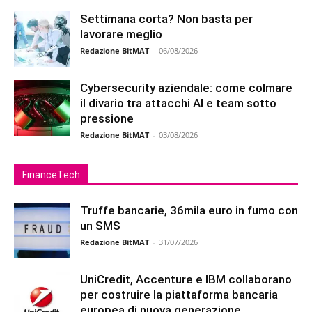
Settimana corta? Non basta per
lavorare meglio
Redazione BitMAT
-
06/08/2026
Cybersecurity aziendale: come colmare
il divario tra attacchi AI e team sotto
pressione
Redazione BitMAT
-
03/08/2026
FinanceTech
Truffe bancarie, 36mila euro in fumo con
un SMS
Redazione BitMAT
-
31/07/2026
UniCredit, Accenture e IBM collaborano
per costruire la piattaforma bancaria
europea di nuova generazione