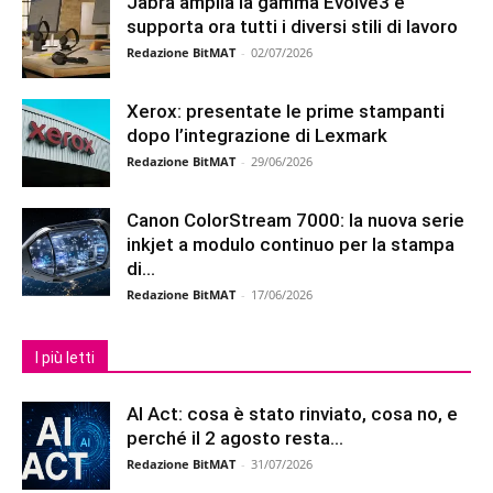
Jabra amplia la gamma Evolve3 e
supporta ora tutti i diversi stili di lavoro
Redazione BitMAT
-
02/07/2026
Xerox: presentate le prime stampanti
dopo l’integrazione di Lexmark
Redazione BitMAT
-
29/06/2026
Canon ColorStream 7000: la nuova serie
inkjet a modulo continuo per la stampa
di...
Redazione BitMAT
-
17/06/2026
I più letti
AI Act: cosa è stato rinviato, cosa no, e
perché il 2 agosto resta...
Redazione BitMAT
-
31/07/2026