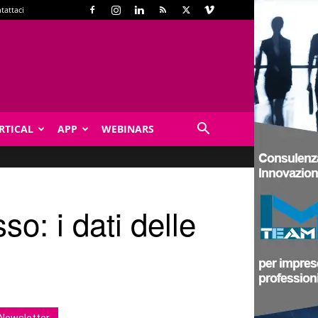
tattaci
RTICAL
APP
WEBINARS
o: i dati delle