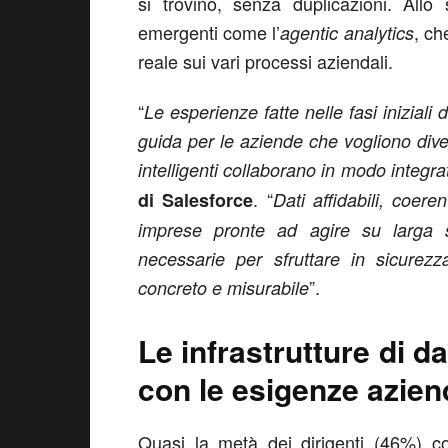
si trovino, senza duplicazioni. All
emergenti come l’
, ch
agentic analytics
reale sui vari processi aziendali.
“
Le esperienze fatte nelle fasi iniziali 
guida per
le aziende che vogliono div
intelligenti collaborano in modo integra
. “
di Salesforce
Dati affidabili, coere
imprese pronte ad agire su larga 
necessarie per sfruttare in sicurezz
”.
concreto e misurabile
Le infrastrutture di da
con le esigenze azien
Quasi la metà dei dirigenti (46%) co