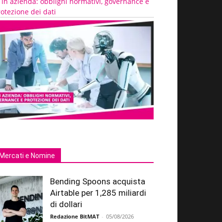
 in azienda: obblighi normativi, governance e
otezione dei dati
Mercati e Nomine
Bending Spoons acquista
Airtable per 1,285 miliardi
di dollari
Redazione BitMAT
-
05/08/2026