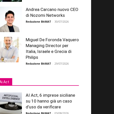
Andrea Carcano nuovo CEO
di Nozomi Networks
Redazione BitMAT
-
30/07/2026
Miguel De Foronda Vaquero
Managing Director per
Italia, Israele e Grecia di
Philips
Redazione BitMAT
-
29/07/2026
Ai Act
AI Act, 6 imprese siciliane
su 10 hanno già un caso
d’uso da verificare
Redazione BitMAT
-
03/08/2026