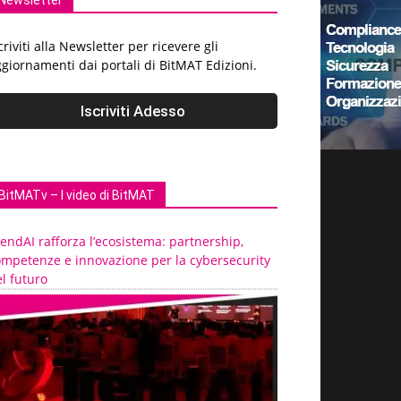
Newsletter
criviti alla Newsletter per ricevere gli
giornamenti dai portali di BitMAT Edizioni.
BitMATv – I video di BitMAT
endAI rafforza l’ecosistema: partnership,
ompetenze e innovazione per la cybersecurity
l futuro