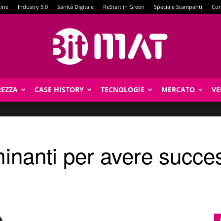
zine
Industry 5.0
Sanità Digitale
ReStart in Green
Speciale Stampanti
Con
REZZA
CASE HISTORY
TECNOLOGIE
MERCATO
VE
BitMat
inanti per avere success