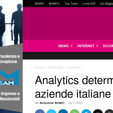
BitMAT
BitMATv
Top Trade
Linea EDP
Itis Maga
NEWS
INTERNET
SICU
Home
Tecnologie
Analytics
Analytics determ
aziende italiane
Da
Redazione BitMAT
-
06/11/2025