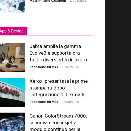
Massimiliano Cassinelli
-
24/04/2026
App & Device
Jabra amplia la gamma
Evolve3 e supporta ora
tutti i diversi stili di lavoro
Redazione BitMAT
-
02/07/2026
Xerox: presentate le prime
stampanti dopo
l’integrazione di Lexmark
Redazione BitMAT
-
29/06/2026
Canon ColorStream 7000:
la nuova serie inkjet a
modulo continuo per la