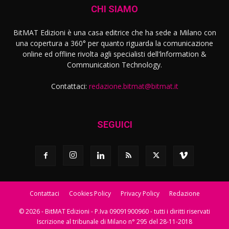
CHI SIAMO
BitMAT Edizioni è una casa editrice che ha sede a Milano con
una copertura a 360° per quanto riguarda la comunicazione
online ed offline rivolta agli specialisti dell'lnformation &
Communication Technology.
Contattaci:
redazione.bitmat@bitmat.it
SEGUICI
Contattaci
Cookies Policy
Privacy Policy
Redazione
© 2026 - BitMAT Edizioni - P.Iva 09091900960 - tutti i diritti riservati
Iscrizione al tribunale di Milano n° 295 del 28-11-2018