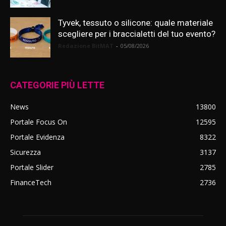
Tyvek, tessuto o silicone: quale materiale
scegliere per i braccialetti del tuo evento?
Redazione BitMAT
-
05/08/2026
CATEGORIE PIÙ LETTE
News
13800
Portale Focus On
12595
Portale Evidenza
8322
Sicurezza
3137
Portale Slider
2785
FinanceTech
2736