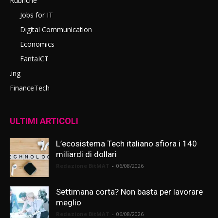
Rubriche
Jobs for IT
Digital Communication
Economics
FantaICT
.ing
FinanceTech
ULTIMI ARTICOLI
L’ecosistema Tech italiano sfiora i 140
miliardi di dollari
Redazione BitMAT
-
06/08/2026
Settimana corta? Non basta per lavorare
meglio
Redazione BitMAT
-
06/08/2026