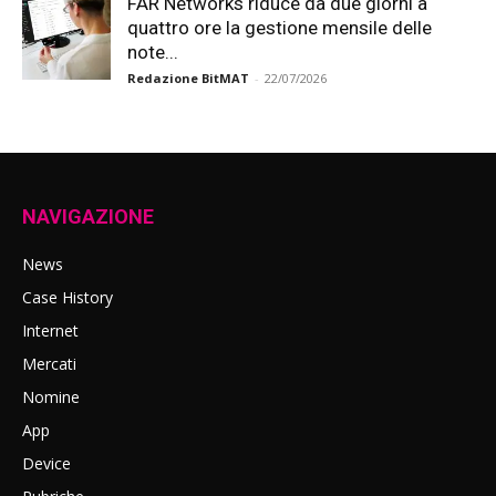
FAR Networks riduce da due giorni a
quattro ore la gestione mensile delle
note...
Redazione BitMAT
-
22/07/2026
NAVIGAZIONE
News
Case History
Internet
Mercati
Nomine
App
Device