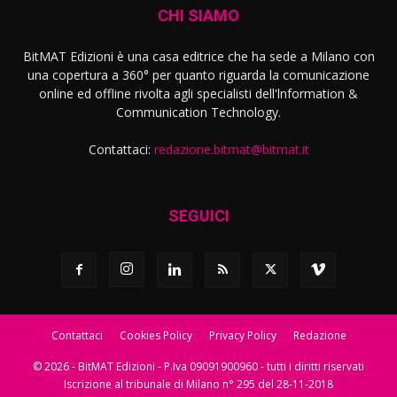
CHI SIAMO
BitMAT Edizioni è una casa editrice che ha sede a Milano con
una copertura a 360° per quanto riguarda la comunicazione
online ed offline rivolta agli specialisti dell'lnformation &
Communication Technology.
Contattaci:
redazione.bitmat@bitmat.it
SEGUICI
Contattaci
Cookies Policy
Privacy Policy
Redazione
© 2026 - BitMAT Edizioni - P.Iva 09091900960 - tutti i diritti riservati
Iscrizione al tribunale di Milano n° 295 del 28-11-2018