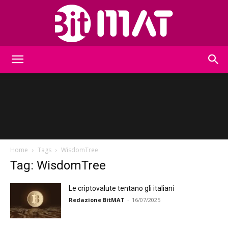
BitMat
Home
Tags
WisdomTree
Tag: WisdomTree
Le criptovalute tentano gli italiani
Redazione BitMAT
-
16/07/2025