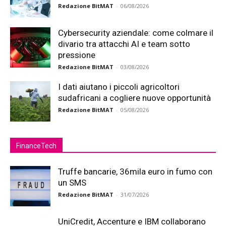
Redazione BitMAT
-
06/08/2026
Cybersecurity aziendale: come colmare il
divario tra attacchi AI e team sotto
pressione
Redazione BitMAT
-
03/08/2026
I dati aiutano i piccoli agricoltori
sudafricani a cogliere nuove opportunità
Redazione BitMAT
-
05/08/2026
FinanceTech
Truffe bancarie, 36mila euro in fumo con
un SMS
Redazione BitMAT
-
31/07/2026
UniCredit, Accenture e IBM collaborano