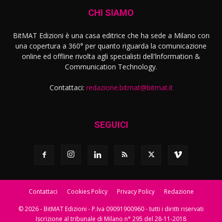
CHI SIAMO
BitMAT Edizioni è una casa editrice che ha sede a Milano con
una copertura a 360° per quanto riguarda la comunicazione
online ed offline rivolta agli specialisti dell'lnformation &
Communication Technology.
Contattaci:
redazione.bitmat@bitmat.it
SEGUICI
Contattaci
Cookies Policy
Privacy Policy
Redazione
© 2026 - BitMAT Edizioni - P.Iva 09091900960 - tutti i diritti riservati
Iscrizione al tribunale di Milano n° 295 del 28-11-2018