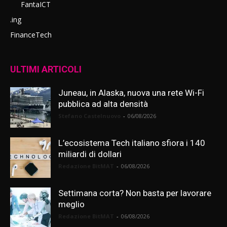
FantaICT
.ing
FinanceTech
ULTIMI ARTICOLI
Juneau, in Alaska, nuova una rete Wi-Fi
pubblica ad alta densità
Stefano Castelnuovo
-
06/08/2026
L’ecosistema Tech italiano sfiora i 140
miliardi di dollari
Redazione BitMAT
-
06/08/2026
Settimana corta? Non basta per lavorare
meglio
Redazione BitMAT
-
06/08/2026