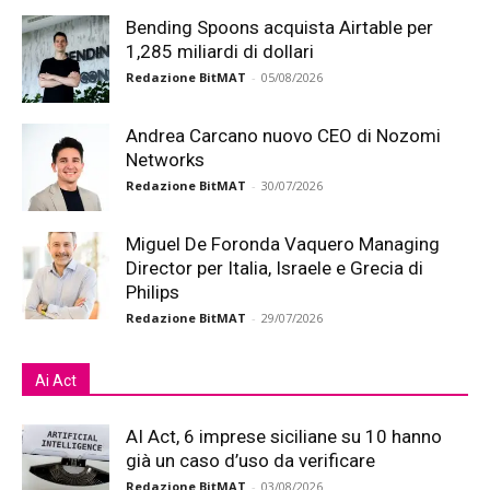
Bending Spoons acquista Airtable per
1,285 miliardi di dollari
Redazione BitMAT
-
05/08/2026
Andrea Carcano nuovo CEO di Nozomi
Networks
Redazione BitMAT
-
30/07/2026
Miguel De Foronda Vaquero Managing
Director per Italia, Israele e Grecia di
Philips
Redazione BitMAT
-
29/07/2026
Ai Act
AI Act, 6 imprese siciliane su 10 hanno
già un caso d’uso da verificare
Redazione BitMAT
-
03/08/2026