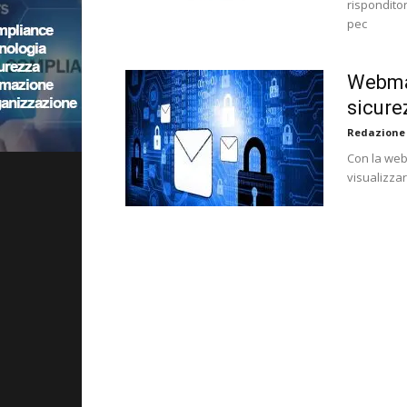
risponditor
pec
Webmai
sicure
Redazione
Con la web 
visualizza