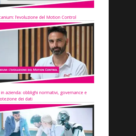
tanium: l’evoluzione del Motion Control
 in azienda: obblighi normativi, governance e
otezione dei dati