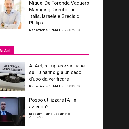
Miguel De Foronda Vaquero
Managing Director per
Italia, Israele e Grecia di
Philips
Redazione BitMAT
-
29/07/2026
Ai Act
AI Act, 6 imprese siciliane
su 10 hanno già un caso
d’uso da verificare
Redazione BitMAT
-
03/08/2026
Posso utilizzare l’AI in
azienda?
Massimiliano Cassinelli
-
23/05/2026