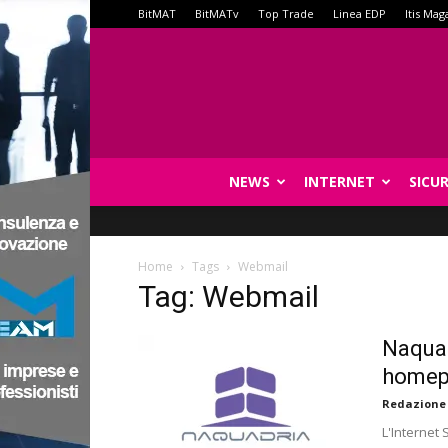
BitMAT
BitMATv
Top Trade
Linea EDP
Itis Mag
NEWS
INTERNET
SICU
Home
Tags
Webmail
Tag: Webmail
Naquad
homepa
Redazione
L'Internet 