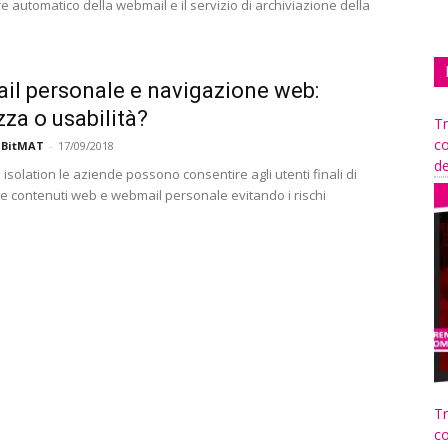
e automatico della webmail e il servizio di archiviazione della
l personale e navigazione web:
zza o usabilità?
Tr
co
 BitMAT
-
17/09/2018
de
isolation le aziende possono consentire agli utenti finali di
re contenuti web e webmail personale evitando i rischi
Tr
co