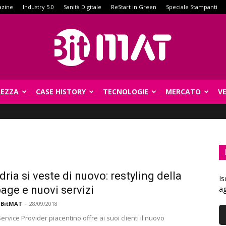
azine
Industry 5.0
Sanità Digitale
ReStart in Green
Speciale Stampanti
REZZA
CASE HISTORY
TECNOLOGIE
MERCATO
V
BitMat
ria si veste di nuovo: restyling della
Is
ge e nuovi servizi
ag
 BitMAT
-
28/09/2018
Service Provider piacentino offre ai suoi clienti il nuovo