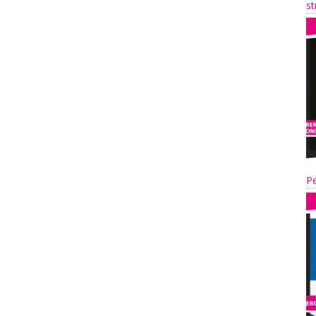
st
Pe