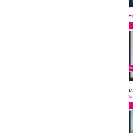
Ti
IA
pr