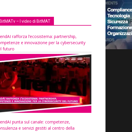
BitMATv – I video di BitMAT
endAI rafforza l’ecosistema: partnership,
mpetenze e innovazione per la cybersecurity
l futuro
endAI punta sul canale: competenze,
nsulenza e servizi gestiti al centro della