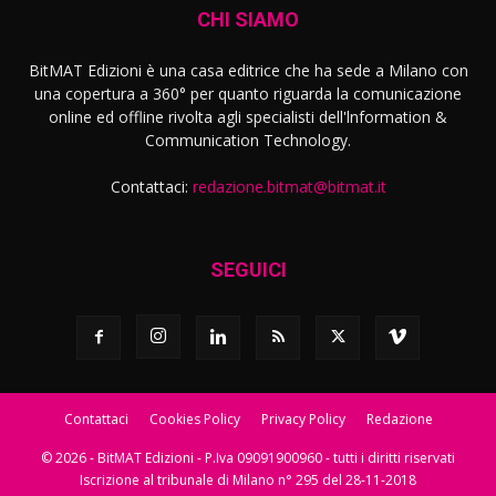
CHI SIAMO
BitMAT Edizioni è una casa editrice che ha sede a Milano con
una copertura a 360° per quanto riguarda la comunicazione
online ed offline rivolta agli specialisti dell'lnformation &
Communication Technology.
Contattaci:
redazione.bitmat@bitmat.it
SEGUICI
Contattaci
Cookies Policy
Privacy Policy
Redazione
© 2026 - BitMAT Edizioni - P.Iva 09091900960 - tutti i diritti riservati
Iscrizione al tribunale di Milano n° 295 del 28-11-2018